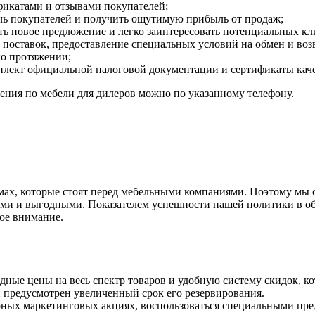
икатами и отзывами покупателей;
ечь покупателей и получить ощутимую прибыль от продаж;
ь новое предложение и легко заинтересовать потенциальных кл
поставок, предоставление специальных условий на обмен и возвр
го протяжении;
мплект официальной налоговой документации и сертификаты каче
ения по мебели для дилеров можно по указанному телефону.
мах, которые стоят перед мебельными компаниями. Поэтому мы 
ми и выгодными. Показателем успешности нашей политики в обл
ное внимание.
ные цены на весь спектр товаров и удобную систему скидок, ко
 предусмотрен увеличенный срок его резервирования.
рных маркетинговых акциях, воспользоваться специальными пр