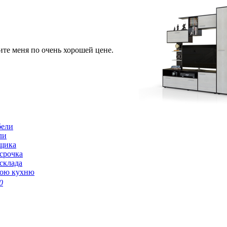
ите меня по очень хорошей цене.
бели
ли
щика
срочка
склада
вою кухню
0