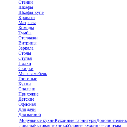
Стенки
Шкафы
Шкафы-купе
Кровати
Матрасы
Комоды
Тумбы
Стеллажи
Витрины
Зеркала
Столы
Стулья
Полки
Скидки
Мягкая мебель
Гостиные
Кухни
Спальни
Прихожие
Детские
Офисная
Для дачи
Для ванной
Модульные кухни
Кухонные гарнитуры
Дополнительны
диваны
Бытовая техника
Угловые кухонные системы