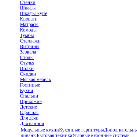
Стенки
Шкафы
Шкафы-купе
Кровати
Матрасы
Комоды
Тумбы
Стеллажи
Витрины
Зеркала
Столы
Стулья
Полки
Скидки
Мягкая мебель
Гостиные
Кухни
Спальни
Прихожие
Детские
Офисная
Для дачи
Для ванной
Модульные кухни
Кухонные гарнитуры
Дополнительны
диваны
Бытовая техника
Угловые кухонные системы