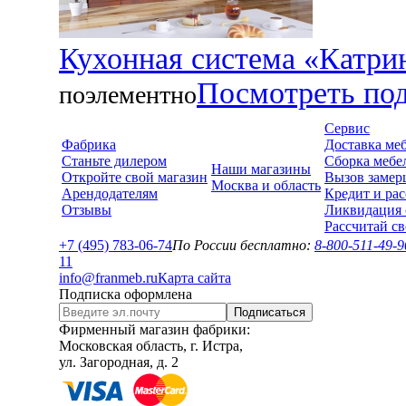
Кухонная система «Катри
Посмотреть по
поэлементно
Сервис
Фабрика
Доставка ме
Станьте дилером
Сборка мебе
Наши магазины
Откройте свой магазин
Вызов замер
Москва и область
Арендодателям
Кредит и рас
Отзывы
Ликвидация 
Рассчитай с
+7 (495) 783-06-74
По России бесплатно:
8-800-511-49-9
1
1
info@franmeb.ru
Карта сайта
Подписка оформлена
Подписаться
Фирменный магазин фабрики:
Московская область, г. Истра,
ул. Загородная, д. 2