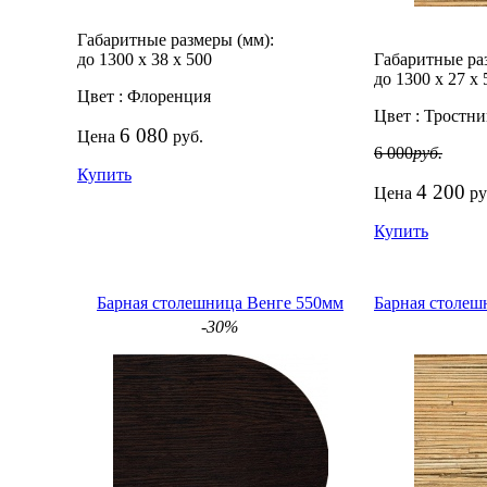
Габаритные размеры (мм):
до 1300
х
38
х
500
Габаритные ра
до 1300
х
27
х
Цвет :
Флоренция
Цвет :
Тростни
6 080
Цена
руб.
6 000
руб.
Купить
4 200
Цена
ру
Купить
Барная столешница Венге 550мм
Барная столеш
-30%