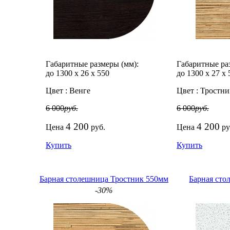
Габаритные размеры (мм):
Габаритные ра
до 1300
х
26
х
550
до 1300
х
27
х
Цвет :
Венге
Цвет :
Тростни
6 000
руб.
6 000
руб.
4 200
4 200
Цена
руб.
Цена
ру
Купить
Купить
Барная столешница Тростник 550мм
Барная ст
-30%