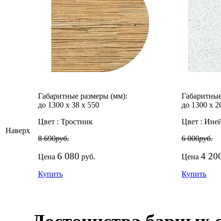
Габаритные размеры (мм):
Габаритные
до 1300
х
38
х
550
до 1300
х
2
Цвет :
Тростник
Цвет :
Ине
Наверх
8 690
руб.
6 000
руб.
6 080
4 20
Цена
руб.
Цена
Купить
Купить
Достоинства барных 