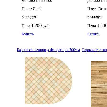
До 1300
х
26
х
500
до 1300
х
2
Цвет :
Иней
Цвет :
Венг
6 000
руб.
6 000
руб.
4 200
4 20
Цена
руб.
Цена
Купить
Купить
Барная столешница Флоренция 500мм
Барная столеш