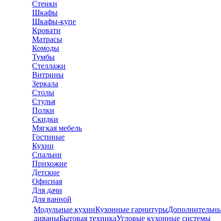
Стенки
Шкафы
Шкафы-купе
Кровати
Матрасы
Комоды
Тумбы
Стеллажи
Витрины
Зеркала
Столы
Стулья
Полки
Скидки
Мягкая мебель
Гостиные
Кухни
Спальни
Прихожие
Детские
Офисная
Для дачи
Для ванной
Модульные кухни
Кухонные гарнитуры
Дополнительны
диваны
Бытовая техника
Угловые кухонные системы