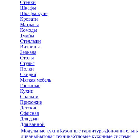
Стенки
Шкафы
Шкафы-купе
Кровати
Матрасы
Комоды
Тумбы
Стеллажи
Витрины
Зеркала
Столы
Стулья
Полки
Скидки
Мягкая мебель
Гостиные
Кухни
Спальни
Прихожие
Детские
Офисная
Для дачи
Для ванной
Модульные кухни
Кухонные гарнитуры
Дополнительны
диваны
Бытовая техника
Угловые кухонные системы