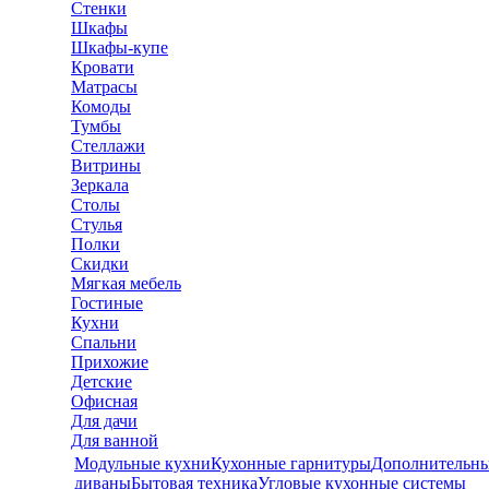
Стенки
Шкафы
Шкафы-купе
Кровати
Матрасы
Комоды
Тумбы
Стеллажи
Витрины
Зеркала
Столы
Стулья
Полки
Скидки
Мягкая мебель
Гостиные
Кухни
Спальни
Прихожие
Детские
Офисная
Для дачи
Для ванной
Модульные кухни
Кухонные гарнитуры
Дополнительны
диваны
Бытовая техника
Угловые кухонные системы