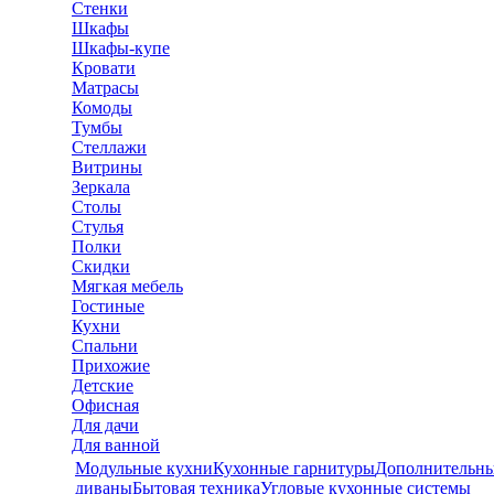
Стенки
Шкафы
Шкафы-купе
Кровати
Матрасы
Комоды
Тумбы
Стеллажи
Витрины
Зеркала
Столы
Стулья
Полки
Скидки
Мягкая мебель
Гостиные
Кухни
Спальни
Прихожие
Детские
Офисная
Для дачи
Для ванной
Модульные кухни
Кухонные гарнитуры
Дополнительны
диваны
Бытовая техника
Угловые кухонные системы