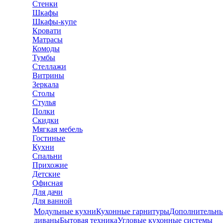
Стенки
Шкафы
Шкафы-купе
Кровати
Матрасы
Комоды
Тумбы
Стеллажи
Витрины
Зеркала
Столы
Стулья
Полки
Скидки
Мягкая мебель
Гостиные
Кухни
Спальни
Прихожие
Детские
Офисная
Для дачи
Для ванной
Модульные кухни
Кухонные гарнитуры
Дополнительны
диваны
Бытовая техника
Угловые кухонные системы