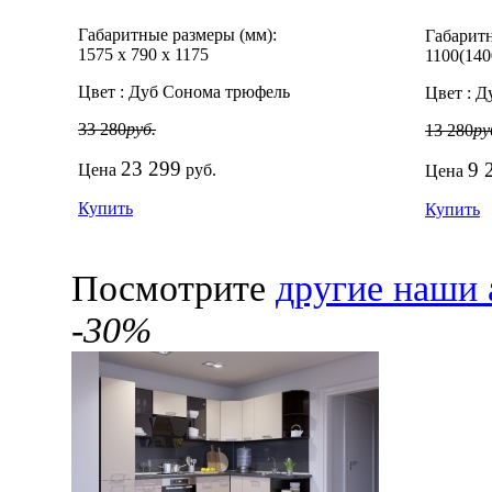
Габаритные размеры (мм):
Габаритн
1575
х
790
х
1175
1100(140
Цвет :
Дуб Сонома трюфель
Цвет :
Ду
33 280
руб.
13 280
ру
23 299
9 
Цена
руб.
Цена
Купить
Купить
Посмотрите
другие наши 
-30%