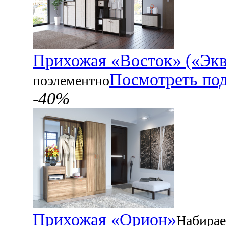
Прихожая «Восток» («Экв
Посмотреть по
поэлементно
-40%
Прихожая «Орион»
Набирае