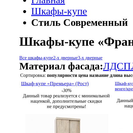
Шкафы-купе
Стиль Современный
Шкафы-купе «Фран
Все шкафы-купе
2-х дверные
3-х дверные
Материал фасада:
ЛДСП
Сортировка:
популярности
цена
название
длина
выс
Шкаф-купе «Премьера» (Рост)
Шкаф-куп
венге/кр
-30%
Данный товар реализуется с минимальной
Данный 
наценкой, дополнительные скидки
нац
не предусмотрены!