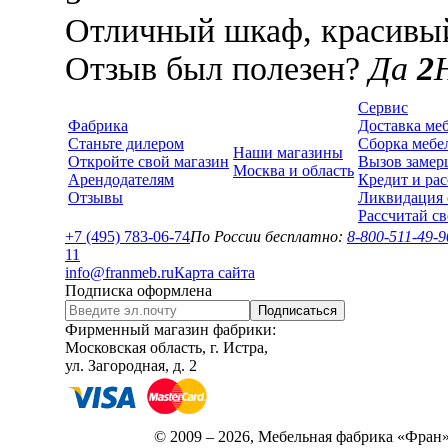
Отличный шкаф, красивый
Отзыв был полезен?
Да
2
Сервис
Фабрика
Доставка ме
Станьте дилером
Сборка мебе
Наши магазины
Откройте свой магазин
Вызов замер
Москва и область
Арендодателям
Кредит и рас
Отзывы
Ликвидация 
Рассчитай с
+7 (495) 783-06-74
По России бесплатно:
8-800-511-49-9
1
1
info@franmeb.ru
Карта сайта
Подписка оформлена
Подписаться
Фирменный магазин фабрики:
Московская область, г. Истра,
ул. Загородная, д. 2
© 2009 – 2026, Мебельная фабрика «Фран»