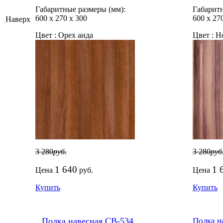
Габаритные размеры (мм):
Габаритн
600
х
270
х
300
600
х
27
Наверх
Цвет :
Орех аида
Цвет :
Но
3 280
руб.
3 280
руб
1 640
1 
Цена
руб.
Цена
Купить
Купить
Полка навесная СВ-534
Полка н