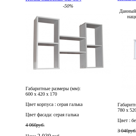
-50%
Данный 
нац
Габаритные размеры (мм):
600
х
420
х
170
Цвет корпуса :
серая галька
Габаритн
780
х
52
Цвет фасада:
серая галька
Цвет :
бе
4 060
руб.
3 040
руб
2 030