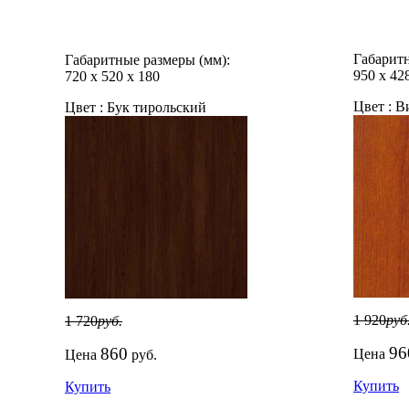
Габаритн
Габаритные размеры (мм):
950
х
42
720
х
520
х
180
Цвет :
Ви
Цвет :
Бук тирольский
1 920
руб
1 720
руб.
96
860
Цена
Цена
руб.
Купить
Купить