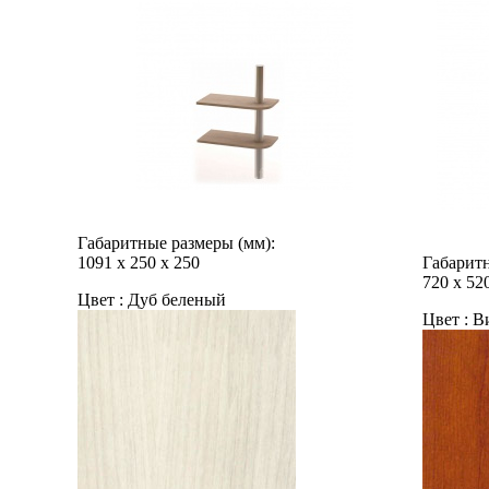
Габаритные размеры (мм):
1091
х
250
х
250
Габаритн
720
х
52
Цвет :
Дуб беленый
Цвет :
Ви