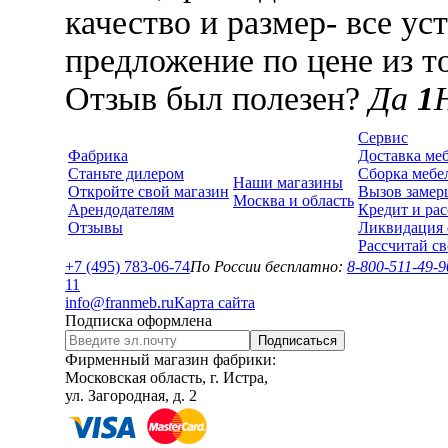
качество и размер- все ус
предложение по цене из т
Отзыв был полезен?
Да
1
Сервис
Фабрика
Доставка ме
Станьте дилером
Сборка мебе
Наши магазины
Откройте свой магазин
Вызов замер
Москва и область
Арендодателям
Кредит и рас
Отзывы
Ликвидация 
Рассчитай с
+7 (495) 783-06-74
По России бесплатно:
8-800-511-49-9
1
1
info@franmeb.ru
Карта сайта
Подписка оформлена
Подписаться
Фирменный магазин фабрики:
Московская область, г. Истра,
ул. Загородная, д. 2