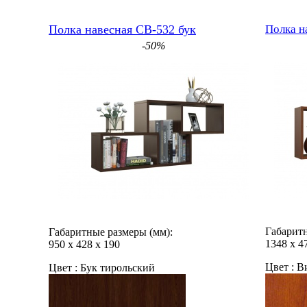
Полка навесная СВ-532 бук
Полка н
-50%
Габаритн
Габаритные размеры (мм):
1348
х
4
950
х
428
х
190
Цвет :
Ви
Цвет :
Бук тирольский