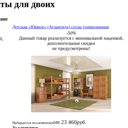
аты для двоих
ание
Детская «Юниор» (Атлантида) сосна тонированная
-50%
Данный товар реализуется с минимальной наценкой,
й,
дополнительные скидки
не предусмотрены!
от
23 460
руб.
Набирается поэлементно
За комплект