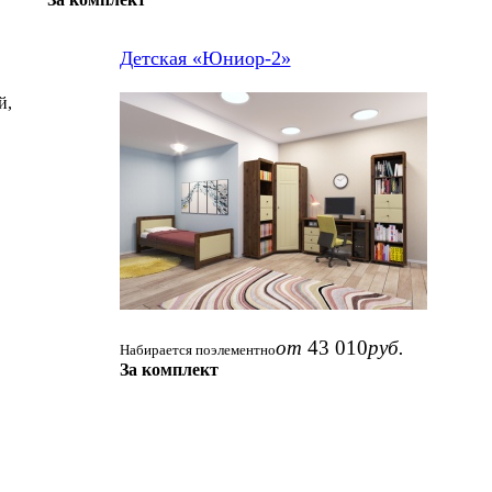
Детская «Юниор-2»
й,
от
43 010
руб.
Набирается поэлементно
За комплект