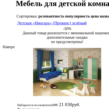
Мебель для детской комн
Сортировка:
релевантность
популярность
цена
назв
Детская «Ниагара» (Прованс) зелёный
-50%
Данный товар реализуется с минимальной наценко
дополнительные скидки
не предусмотрены!
Наверх
от
21 030
руб.
Набирается поэлементно