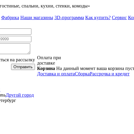
гостиные, спальни, кухни, стенки, комоды»
Фабрика
Наши магазины
3D-программа
Как купить?
Сервис
Ко
Оплата при
ться на рассылку
доставке
Отправить
Корзина
На данный момент ваша корзина пус
Доставка и оплата
Сборка
Рассрочка и кредит
к
сть
Другой город
тербург