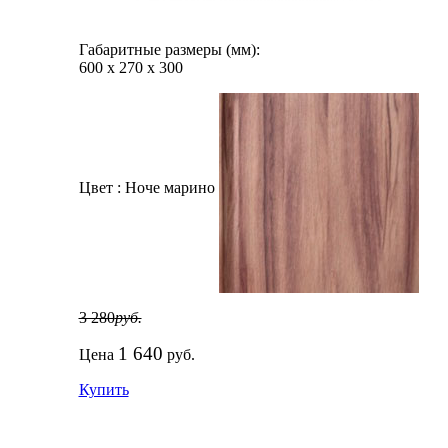
Габаритные размеры (мм):
600
х
270
х
300
Цвет :
Ноче марино
3 280
руб.
1 640
Цена
руб.
Купить