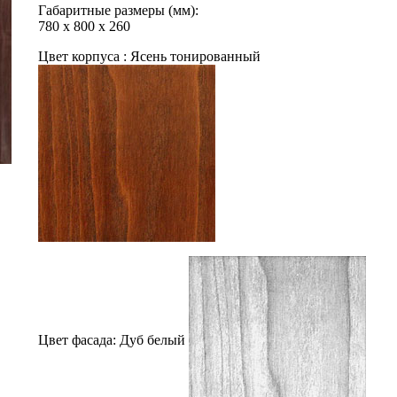
Габаритные размеры (мм):
780
х
800
х
260
Цвет корпуса :
Ясень тонированный
Цвет фасада:
Дуб белый