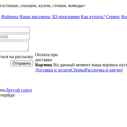
гостиные, спальни, кухни, стенки, комоды»
Фабрика
Наши магазины
3D-программа
Как купить?
Сервис
Ко
Оплата при
ться на рассылку
доставке
Отправить
Корзина
На данный момент ваша корзина пус
Доставка и оплата
Сборка
Рассрочка и кредит
к
сть
Другой город
тербург