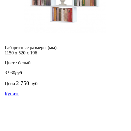
Габаритные размеры (мм):
1150
х
520
х
196
Цвет :
белый
3 930
руб.
2 750
Цена
руб.
Купить