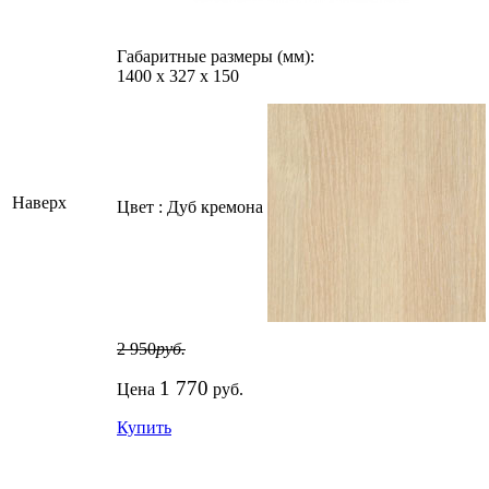
Габаритные размеры (мм):
1400
х
327
х
150
Наверх
Цвет :
Дуб кремона
2 950
руб.
1 770
Цена
руб.
Купить