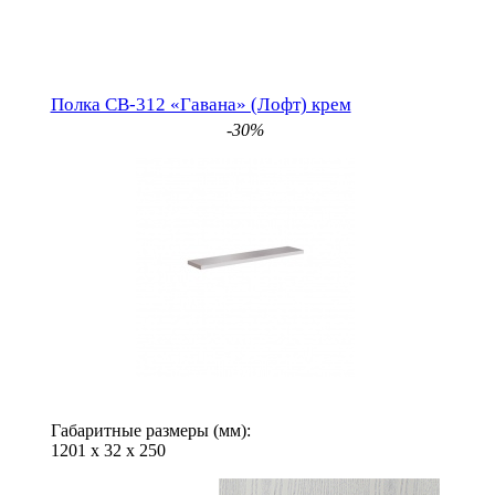
Полка СВ-312 «Гавана» (Лофт) крем
-30%
Габаритные размеры (мм):
1201
х
32
х
250