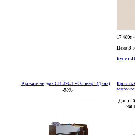
17 480
ру
8 
Цена
Купить
П
Кровать-чердак СВ-396/1 «Оливер» (Дана)
Кровать 
венге/кр
-50%
Данный 
нац