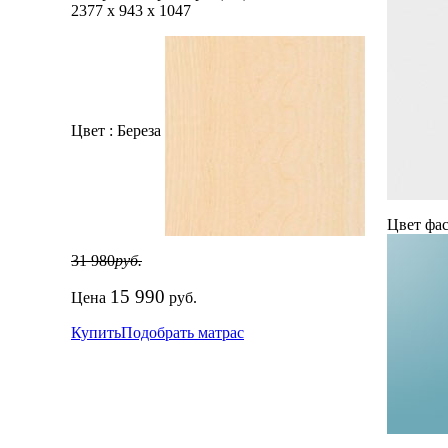
2377
х
943
х
1047
Цвет :
Береза
Цвет фас
31 980
руб.
15 990
Цена
руб.
Купить
Подобрать матрас