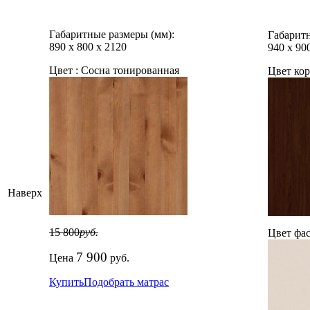
Габаритные размеры (мм):
Габаритн
890
х
800
х
2120
940
х
90
Цвет :
Сосна тонированная
Цвет кор
Наверх
15 800
руб.
Цвет фас
7 900
Цена
руб.
Купить
Подобрать матрас