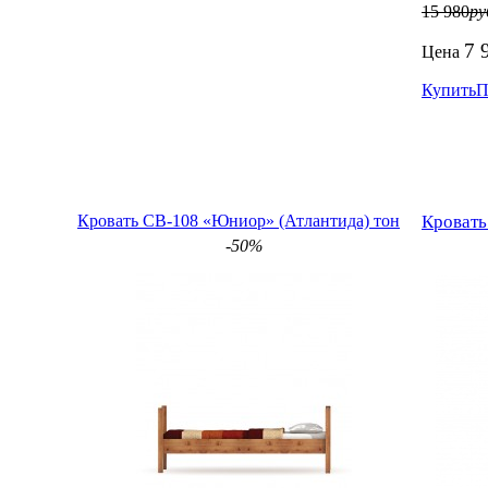
15 980
ру
7 
Цена
Купить
П
Кровать СВ-108 «Юниор» (Атлантида) тон
Кровать
-50%