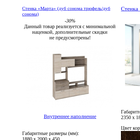
Стенка «Марта» (дуб сонома трюфель/дуб
Стенка 
сонома)
-30%
Данный товар реализуется с минимальной
наценкой, дополнительные скидки
не предусмотрены!
Габаритн
Внутреннее наполнение
2350
х
1
Цвет кор
Габаритные размеры (мм):
1880
х
2000
х
450