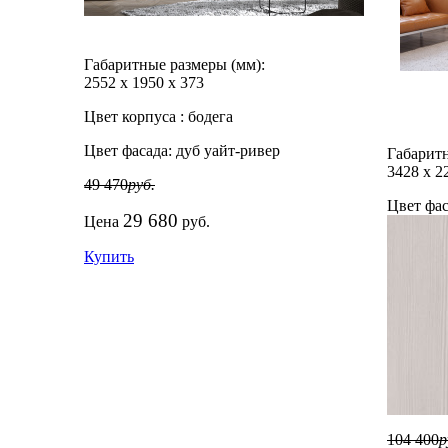
Габаритные размеры (мм):
2552
х
1950
х
373
Цвет корпуса :
бодега
Цвет фасада:
дуб уайт-ривер
Габаритн
3428
х
2
49 470
руб.
Цвет фас
29 680
Цена
руб.
Купить
104 400
р