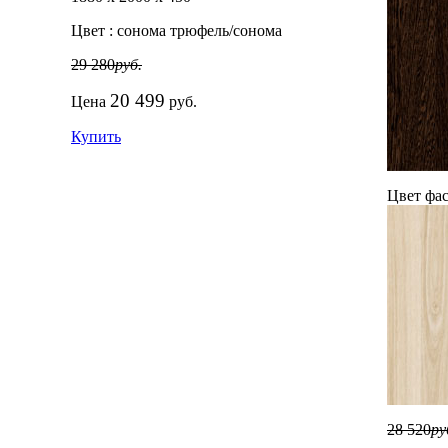
Цвет :
сонома трюфель/сонома
29 280
руб.
20 499
Цена
руб.
Купить
Цвет фас
28 520
ру