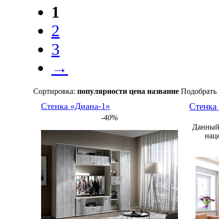
1
2
3
→
Сортировка:
популярности
цена
название
Подобрать 
Стенка «Диана-1»
Стенка
-40%
Данный 
нац