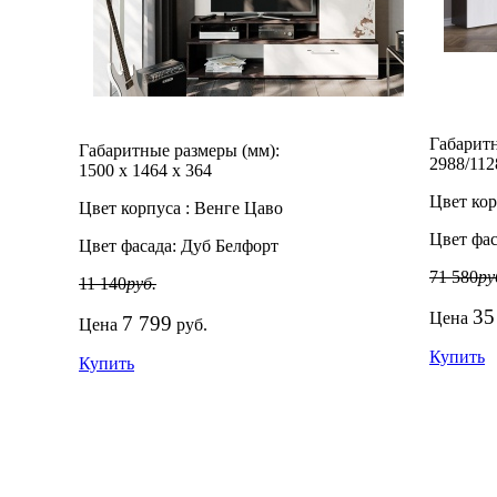
Габаритн
Габаритные размеры (мм):
2988/112
1500
х
1464
х
364
Цвет кор
Цвет корпуса :
Венге Цаво
Цвет фас
Цвет фасада:
Дуб Белфорт
71 580
ру
11 140
руб.
35
Цена
7 799
Цена
руб.
Купить
Купить