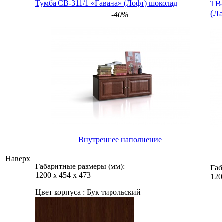
Тумба СВ-311/1 «Гавана» (Лофт) шоколад
ТВ
(Л
-40%
Внутреннее наполнение
Наверх
Габаритные размеры (мм):
Габ
1200
х
454
х
473
120
Цвет корпуса :
Бук тирольский