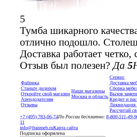
5
Тумба шикарного качества
отлично подошло. Столеш
Доставка работает четко,
Отзыв был полезен?
Да
5
Сервис
Фабрика
Доставка ме
Станьте дилером
Сборка мебе
Наши магазины
Откройте свой магазин
Вызов замер
Москва и область
Арендодателям
Кредит и рас
Отзывы
Ликвидация 
Рассчитай с
+7 (495) 783-06-74
По России бесплатно:
8-800-511-49-9
1
1
info@franmeb.ru
Карта сайта
Подписка оформлена