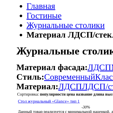
Главная
Гостиные
Журнальные столики
Материал ЛДСП/стек
Журнальные столик
Материал фасада:
ЛДСП
Стиль:
Современный
Клас
Материал:
ЛДСП
ЛДСП/с
Сортировка:
популярности
цена
название
длина
выс
Стол журнальный «Glance» тип 1
-30%
Данный товар реализуется с минимальной наценкой, 