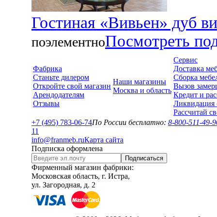
Гостиная «Вивьен» дуб в
Посмотреть по
поэлементно
Сервис
Фабрика
Доставка ме
Станьте дилером
Сборка мебе
Наши магазины
Откройте свой магазин
Вызов замер
Москва и область
Арендодателям
Кредит и рас
Отзывы
Ликвидация 
Рассчитай с
+7 (495) 783-06-74
По России бесплатно:
8-800-511-49-9
1
1
info@franmeb.ru
Карта сайта
Подписка оформлена
Подписаться
Фирменный магазин фабрики:
Московская область, г. Истра,
ул. Загородная, д. 2