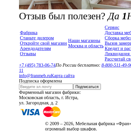
Отзыв был полезен?
Да
1
Сервис
Фабрика
Доставка ме
Станьте дилером
Сборка мебе
Наши магазины
Откройте свой магазин
Вызов замер
Москва и область
Арендодателям
Кредит и рас
Отзывы
Ликвидация 
Рассчитай с
+7 (495) 783-06-74
По России бесплатно:
8-800-511-49-9
1
1
info@franmeb.ru
Карта сайта
Подписка оформлена
Подписаться
Фирменный магазин фабрики:
Московская область, г. Истра,
ул. Загородная, д. 2
© 2009 – 2026, Мебельная фабрика «Фран»
огромный выбор шкафов.