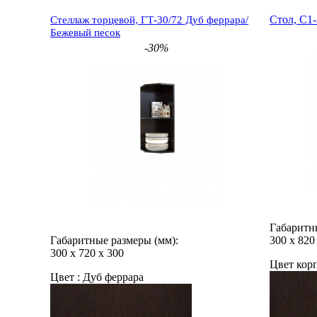
Стол, С1
Стеллаж торцевой, ГТ-30/72 Дуб феррара/
Бежевый песок
-30%
Габаритн
Габаритные размеры (мм):
300
х
820
300
х
720
х
300
Цвет корп
Цвет :
Дуб феррара