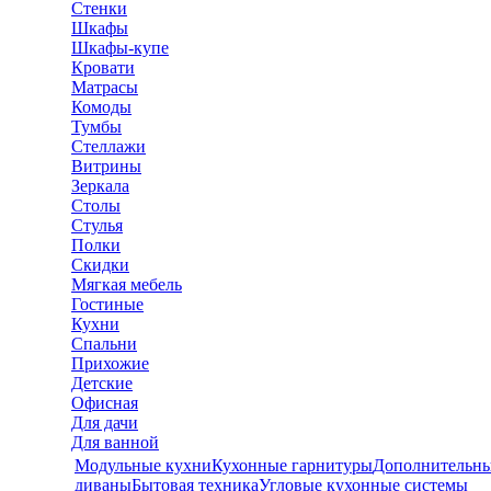
Стенки
Шкафы
Шкафы-купе
Кровати
Матрасы
Комоды
Тумбы
Стеллажи
Витрины
Зеркала
Столы
Стулья
Полки
Скидки
Мягкая мебель
Гостиные
Кухни
Спальни
Прихожие
Детские
Офисная
Для дачи
Для ванной
Модульные кухни
Кухонные гарнитуры
Дополнительны
диваны
Бытовая техника
Угловые кухонные системы