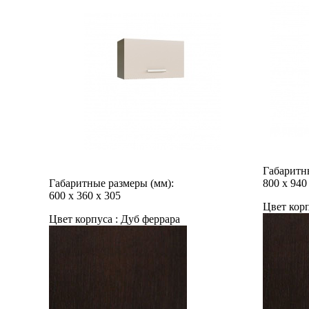
Габаритн
Габаритные размеры (мм):
800
х
940
600
х
360
х
305
Цвет корп
Цвет корпуса :
Дуб феррара