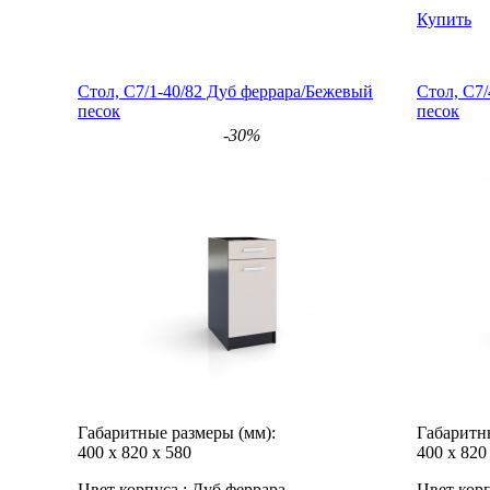
Купить
Стол, С7/1-40/82 Дуб феррара/Бежевый
Стол, С7
песок
песок
-30%
Габаритные размеры (мм):
Габаритн
400
х
820
х
580
400
х
820
Цвет корпуса :
Дуб феррара
Цвет корп