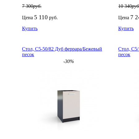
7 300
руб.
10 340
руб
5 110
7 2
Цена
руб.
Цена
Купить
Купить
Стол, С5-50/82 Дуб феррара/Бежевый
Стол, С5
песок
песок
-30%