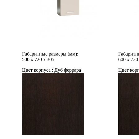
Габаритные размеры (мм):
Габаритн
500
х
720
х
305
600
х
720
Цвет корпуса :
Дуб феррара
Цвет корп