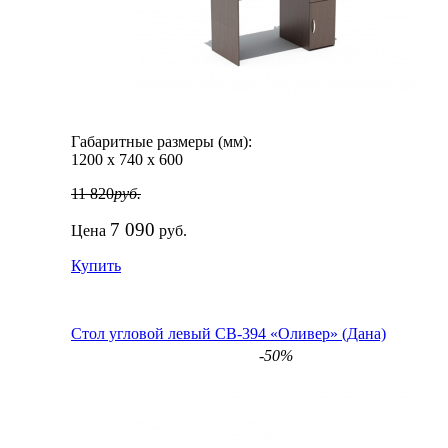
Габаритные размеры (мм):
1200
х
740
х
600
11 820
руб.
7 090
Цена
руб.
Купить
Стол угловой левый СВ-394 «Оливер» (Дана)
-50%