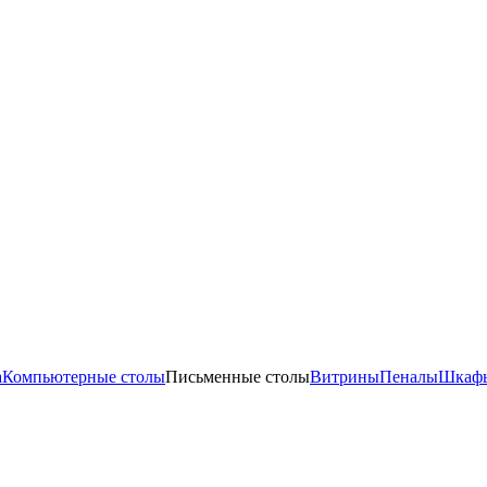
а
Компьютерные столы
Письменные столы
Витрины
Пеналы
Шкафы