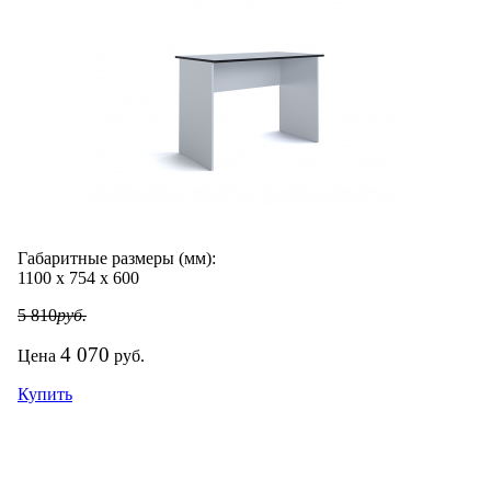
Габаритные размеры (мм):
1100
х
754
х
600
5 810
руб.
4 070
Цена
руб.
Купить