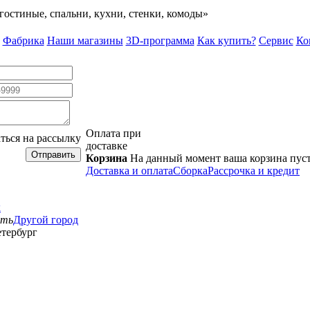
гостиные, спальни, кухни, стенки, комоды»
Фабрика
Наши магазины
3D-программа
Как купить?
Сервис
Ко
Оплата при
ться на рассылку
доставке
Отправить
Корзина
На данный момент ваша корзина пус
Доставка и оплата
Сборка
Рассрочка и кредит
к
сть
Другой город
тербург