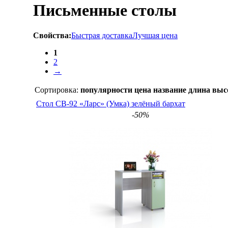
Письменные столы
Свойства:
Быстрая доставка
Лучшая цена
1
2
→
Сортировка:
популярности
цена
название
длина
выс
Стол СВ-92 «Ларс» (Умка) зелёный бархат
-50%