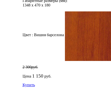
Габаритные размеры (мм):
1348
х
470
х
180
Цвет :
Вишня барселона
2 300
руб.
1 150
Цена
руб.
Купить