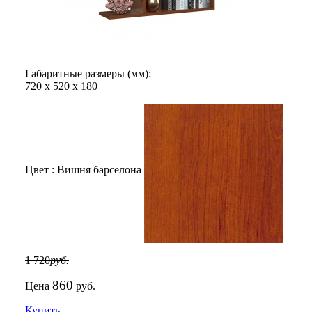
Габаритные размеры (мм):
720
х
520
х
180
Цвет :
Вишня барселона
1 720
руб.
860
Цена
руб.
Купить