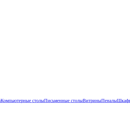
а
Компьютерные столы
Письменные столы
Витрины
Пеналы
Шкафы