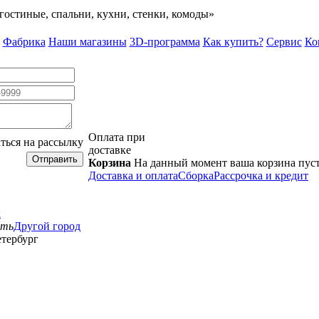
гостиные, спальни, кухни, стенки, комоды»
Фабрика
Наши магазины
3D-программа
Как купить?
Сервис
Ко
Оплата при
ться на рассылку
доставке
Отправить
Корзина
На данный момент ваша корзина пус
Доставка и оплата
Сборка
Рассрочка и кредит
к
сть
Другой город
тербург