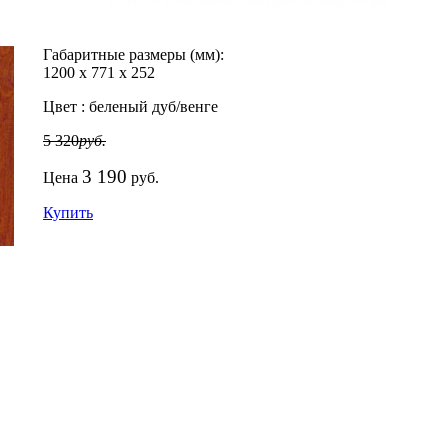
Габаритные размеры (мм):
1200
х
771
х
252
Цвет :
беленый дуб/венге
5 320
руб.
3 190
Цена
руб.
Купить