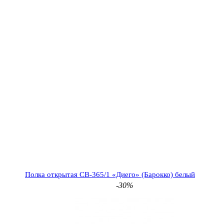
Полка открытая СВ-365/1 «Диего» (Барокко) белый
-30%