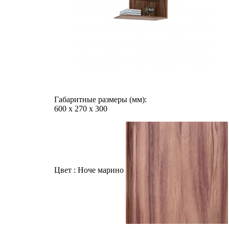
Габаритные размеры (мм):
600
х
270
х
300
Цвет :
Ноче марино