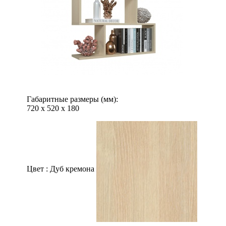
Габаритные размеры (мм):
720
х
520
х
180
Цвет :
Дуб кремона