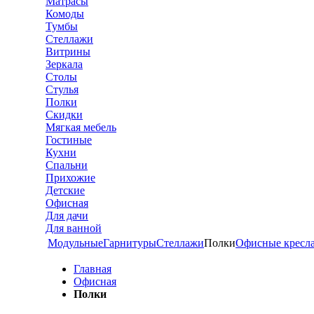
Матрасы
Комоды
Тумбы
Стеллажи
Витрины
Зеркала
Столы
Стулья
Полки
Скидки
Мягкая мебель
Гостиные
Кухни
Спальни
Прихожие
Детские
Офисная
Для дачи
Для ванной
Модульные
Гарнитуры
Стеллажи
Полки
Офисные кресл
Главная
Офисная
Полки