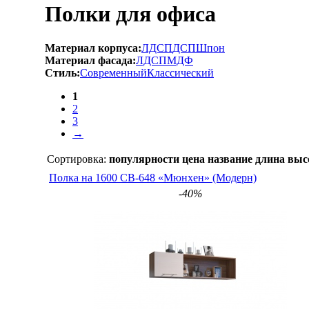
Полки для офиса
Материал корпуса:
ЛДСП
ДСП
Шпон
Материал фасада:
ЛДСП
МДФ
Стиль:
Современный
Классический
1
2
3
→
Сортировка:
популярности
цена
название
длина
выс
Полка на 1600 СВ-648 «Мюнхен» (Модерн)
-40%