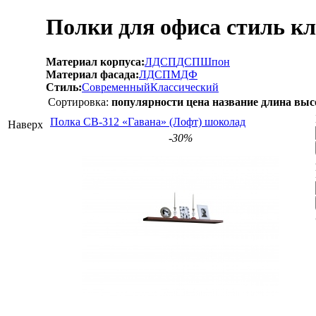
Полки для офиса стиль к
Материал корпуса:
ЛДСП
ДСП
Шпон
Материал фасада:
ЛДСП
МДФ
Стиль:
Современный
Классический
Сортировка:
популярности
цена
название
длина
выс
Полка СВ-312 «Гавана» (Лофт) шоколад
Наверх
-30%