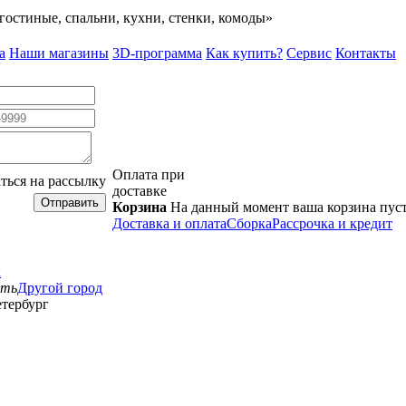
гостиные, спальни, кухни, стенки, комоды»
а
Наши магазины
3D-программа
Как купить?
Сервис
Контакты
Оплата при
ться на рассылку
доставке
Отправить
Корзина
На данный момент ваша корзина пус
Доставка и оплата
Сборка
Рассрочка и кредит
к
сть
Другой город
тербург