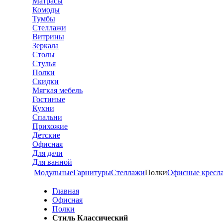
Матрасы
Комоды
Тумбы
Стеллажи
Витрины
Зеркала
Столы
Стулья
Полки
Скидки
Мягкая мебель
Гостиные
Кухни
Спальни
Прихожие
Детские
Офисная
Для дачи
Для ванной
Модульные
Гарнитуры
Стеллажи
Полки
Офисные кресл
Главная
Офисная
Полки
Стиль Классический