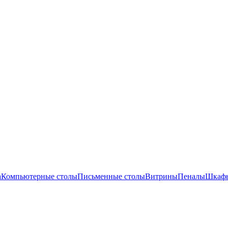
а
Компьютерные столы
Письменные столы
Витрины
Пеналы
Шкафы