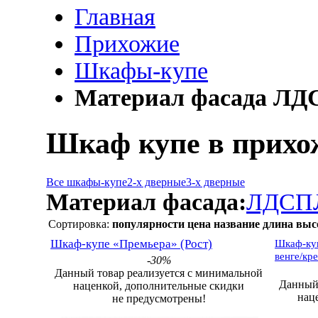
Главная
Прихожие
Шкафы-купе
Материал фасада ЛД
Шкаф купе в прихо
Все шкафы-купе
2-х дверные
3-х дверные
Материал фасада:
ЛДСП
Сортировка:
популярности
цена
название
длина
выс
Шкаф-купе «Премьера» (Рост)
Шкаф-куп
венге/кр
-30%
Данный товар реализуется с минимальной
Данный 
наценкой, дополнительные скидки
нац
не предусмотрены!