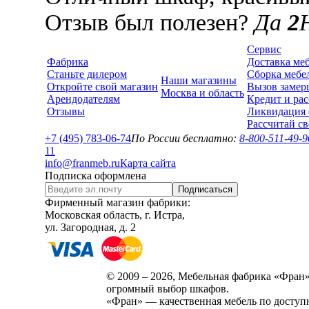
Отзыв был полезен?
Да
2
Сервис
Фабрика
Доставка ме
Станьте дилером
Сборка мебе
Наши магазины
Откройте свой магазин
Вызов замер
Москва и область
Арендодателям
Кредит и рас
Отзывы
Ликвидация 
Рассчитай с
+7 (495) 783-06-74
По России бесплатно:
8-800-511-49-9
1
1
info@franmeb.ru
Карта сайта
Подписка оформлена
Подписаться
Фирменный магазин фабрики:
Московская область, г. Истра,
ул. Загородная, д. 2
© 2009 – 2026, Мебельная фабрика «Фран»
огромный выбор шкафов.
«Фран» — качественная мебель по доступ