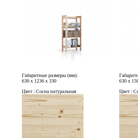
Габаритные размеры (мм):
Габаритн
630
х
1236
х
330
630
х
15
Цвет :
Сосна натуральная
Цвет :
Со