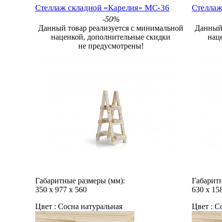
Стеллаж складной «Карелия» МС-36
Стеллаж
-50%
Данный товар реализуется с минимальной
Данный 
наценкой, дополнительные скидки
нац
не предусмотрены!
Габаритные размеры (мм):
Габаритн
350
х
977
х
560
630
х
15
Цвет :
Сосна натуральная
Цвет :
Со