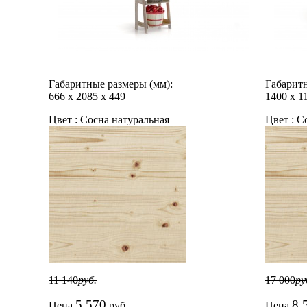
Габаритные размеры (мм):
Габаритн
666
х
2085
х
449
1400
х
1
Цвет :
Сосна натуральная
Цвет :
Со
11 140
руб.
17 000
ру
5 570
8 
Цена
руб.
Цена