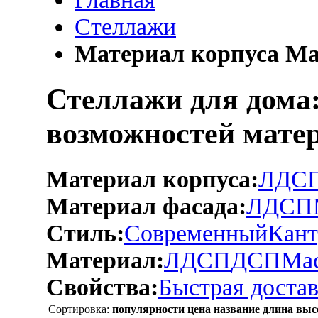
Стеллажи
Материал корпуса Ма
Стеллажи для дома:
возможностей мате
Материал корпуса:
ЛДС
Материал фасада:
ЛДСП
Стиль:
Современный
Кант
Материал:
ЛДСП
ДСП
Мас
Свойства:
Быстрая достав
Сортировка:
популярности
цена
название
длина
выс