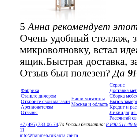
5
Анна рекомендует этот
Очень удобный стеллаж, з
микроволновку, встал иде
ящик.Быстрая доставка, з
Отзыв был полезен?
Да
9
Сервис
Фабрика
Доставка ме
Станьте дилером
Сборка мебе
Наши магазины
Откройте свой магазин
Вызов замер
Москва и область
Арендодателям
Кредит и рас
Отзывы
Ликвидация 
Рассчитай с
+7 (495) 783-06-74
По России бесплатно:
8-800-511-49-9
1
1
info@franmeb.ru
Карта сайта