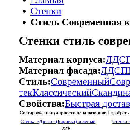
Стенки
Стиль Современная к
Стенки стиль совр
Материал корпуса:
ЛДС
Материал фасада:
ЛДСП
Стиль:
Современный
Совр
тек
Классический
Скандин
Свойства:
Быстрая достав
Сортировка:
популярности
цена
название
Подобрать 
Стенка «Диего» (Барокко) зеленый
Стенка 
-30%