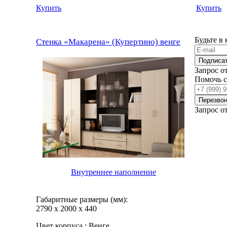
Купить
Купить
Будьте в
Стенка «Макарена» (Купертино) венге
Подписа
Запрос о
Помочь 
Перезвон
Запрос о
Внутреннее наполнение
Габаритные размеры (мм):
2790
х
2000
х
440
Цвет корпуса :
Венге