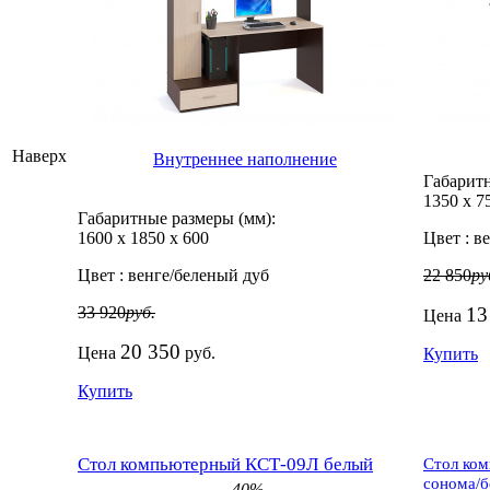
Наверх
Внутреннее наполнение
Габаритн
1350
х
7
Габаритные размеры (мм):
1600
х
1850
х
600
Цвет :
ве
Цвет :
венге/беленый дуб
22 850
ру
33 920
руб.
13
Цена
20 350
Цена
руб.
Купить
Купить
Стол компьютерный КСТ-09Л белый
Стол ком
сонома/б
-40%