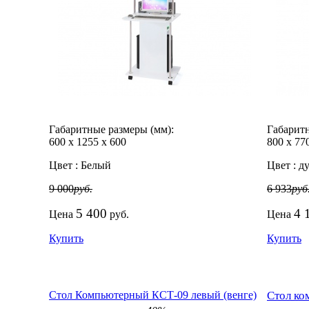
Габаритные размеры (мм):
Габаритн
600
х
1255
х
600
800
х
77
Цвет :
Белый
Цвет :
ду
9 000
руб.
6 933
руб
5 400
4 
Цена
руб.
Цена
Купить
Купить
Стол Компьютерный КСТ-09 левый (венге)
Стол ко