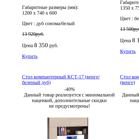
Габаритн
Габаритные размеры (мм):
1350
х
7
1200
х
740
х
600
Цвет :
бе
Цвет :
дуб сонома/белый
13 500
ру
13 920
руб.
8 
Цена
8 350
Цена
руб.
Купить
Купить
Стол компьютерный КСТ-17 (венге/
Стол ко
беленый дуб)
(венге)
-40%
Данный товар реализуется с минимальной
Данный 
наценкой, дополнительные скидки
нац
не предусмотрены!