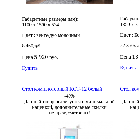
Габаритн
Габаритные размеры (мм):
1350
х
7
1100
х
1590
х
534
Цвет :
Б
Цвет :
венге/дуб молочный
22 850
ру
8 460
руб.
13
5 920
Цена
Цена
руб.
Купить
Купить
Стол компьютерный КСТ-12 белый
Стол ко
-40%
Данный товар реализуется с минимальной
Данный 
наценкой, дополнительные скидки
нац
не предусмотрены!