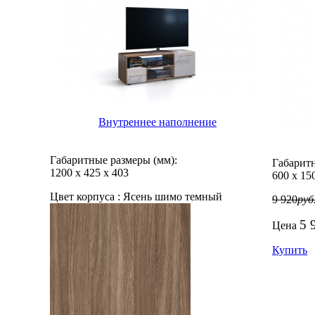
Внутреннее наполнение
Габаритные размеры (мм):
Габаритн
1200
х
425
х
403
600
х
15
Цвет корпуса :
Ясень шимо темный
9 920
руб
5 
Цена
Купить