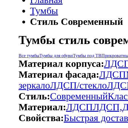
Тумбы
Стиль Современный
Тумбы стиль совре
Все тумбы
Тумбы для обуви
Тумбы под ТВ
Прикроватны
Материал корпуса:
ЛДС
Материал фасада:
ЛДСП
зеркало
ЛДСП/стекло
ЛДС
Стиль:
Современный
Клас
Материал:
ЛДСП
ЛДСП,
Свойства:
Быстрая достав