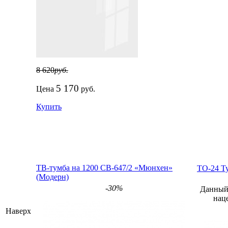
8 620
руб.
5 170
Цена
руб.
Купить
ТВ-тумба на 1200 СВ-647/2 «Мюнхен»
ТО-24 Ту
(Модерн)
-30%
Данный 
нац
Наверх