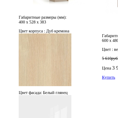
Габаритные размеры (мм):
400
х
528
х
383
Цвет корпуса :
Дуб кремона
Габаритн
600
х
48
Цвет :
ве
5 610
руб
3 
Цена
Купить
Цвет фасада:
Белый глянец