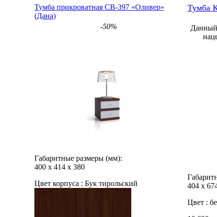
Тумба прикроватная СВ-397 «Оливер»
Тумба К
(Дана)
-50%
Данный 
нац
Габаритные размеры (мм):
400
х
414
х
380
Габаритн
Цвет корпуса :
Бук тирольский
404
х
67
Цвет :
бе