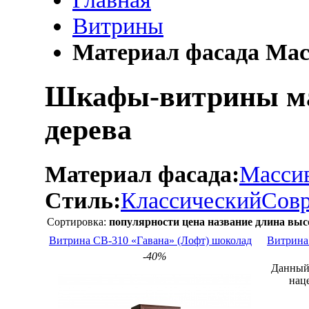
Витрины
Материал фасада Мас
Шкафы-витрины ма
дерева
Материал фасада:
Массив
Стиль:
Классический
Сов
Сортировка:
популярности
цена
название
длина
выс
Витрина СВ-310 «Гавана» (Лофт) шоколад
Витрина
-40%
Данный 
нац