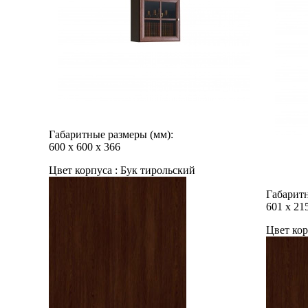
Габаритные размеры (мм):
600
х
600
х
366
Цвет корпуса :
Бук тирольский
Габаритн
601
х
21
Цвет кор