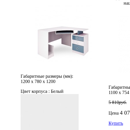
на
Габаритные размеры (мм):
1200
х
780
х
1200
Габаритны
Цвет корпуса :
Белый
1100
х
754
5 810
руб.
4 0
Цена
Купить