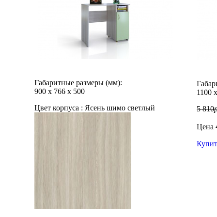
Габаритные размеры (мм):
Габар
900
х
766
х
500
1100
Цвет корпуса :
Ясень шимо светлый
5 810
Цена
Купи