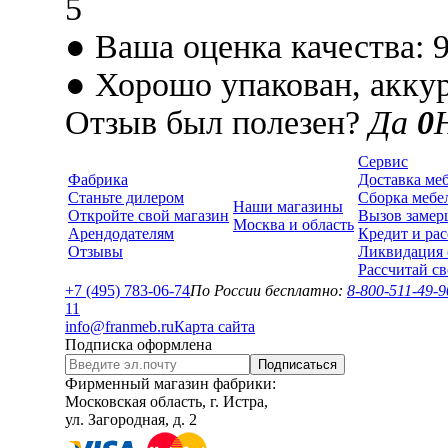
5
● Ваша оценка качества: 
● Хорошо упакован, аккура
Отзыв был полезен?
Да
0
Сервис
Фабрика
Доставка ме
Станьте дилером
Сборка мебе
Наши магазины
Откройте свой магазин
Вызов замер
Москва и область
Арендодателям
Кредит и рас
Отзывы
Ликвидация 
Рассчитай с
+7 (495) 783-06-74
По России бесплатно:
8-800-511-49-9
1
1
info@franmeb.ru
Карта сайта
Подписка оформлена
Подписаться
Фирменный магазин фабрики:
Московская область, г. Истра,
ул. Загородная, д. 2