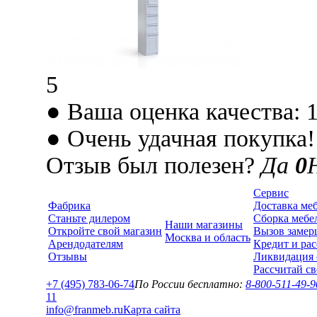
5
● Ваша оценка качества: 
● Очень удачная покупка!
Отзыв был полезен?
Да
0
Сервис
Фабрика
Доставка ме
Станьте дилером
Сборка мебе
Наши магазины
Откройте свой магазин
Вызов замер
Москва и область
Арендодателям
Кредит и рас
Отзывы
Ликвидация 
Рассчитай с
+7 (495) 783-06-74
По России бесплатно:
8-800-511-49-9
1
1
info@franmeb.ru
Карта сайта