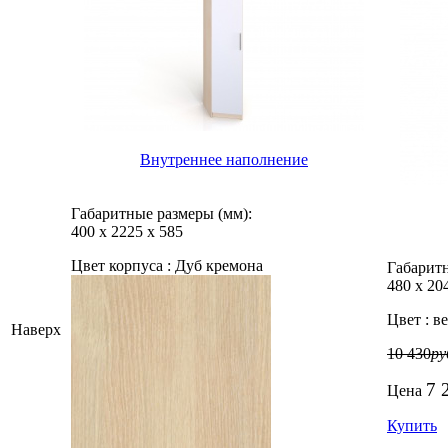
Внутреннее наполнение
Габаритные размеры (мм):
400
х
2225
х
585
Цвет корпуса :
Дуб кремона
Габаритн
480
х
20
Цвет :
ве
Наверх
10 430
ру
7 
Цена
Купить