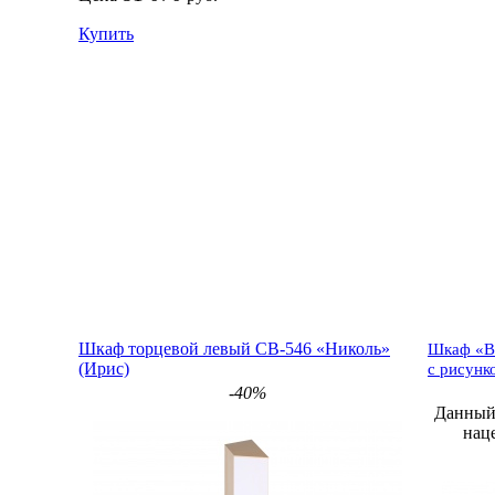
Купить
Шкаф торцевой левый СВ-546 «Николь»
Шкаф «Ви
(Ирис)
с рисунк
-40%
Данный 
нац