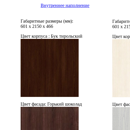
Внутреннее наполнение
Габаритные размеры (мм):
Габаритн
601
х
2150
х
466
601
х
21
Цвет корпуса :
Бук тирольский
Цвет кор
Цвет фасада:
Горький шоколад
Цвет фас