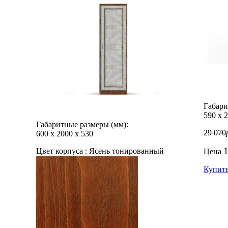
Габари
590
х
2
Габаритные размеры (мм):
29 070
600
х
2000
х
530
Цвет корпуса :
Ясень тонированный
Цена
Купит