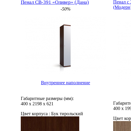
Пенал СВ-391 «Оливер» (Дана)
Пенал с
(Модерн
-50%
Внутреннее наполнение
Габаритные размеры (мм):
Габаритн
400
х
2198
х
621
400
х
19
Цвет корпуса :
Бук тирольский
Цвет кор