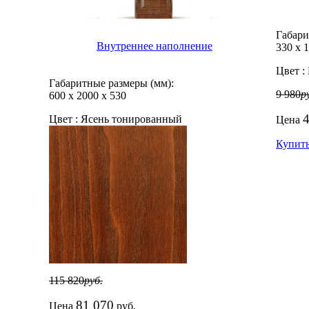
Габари
Внутреннее наполнение
330
х
1
Цвет :
Габаритные размеры (мм):
9 980
р
600
х
2000
х
530
4
Цвет :
Ясень тонированный
Цена
Купит
115 820
руб.
81 070
Цена
руб.