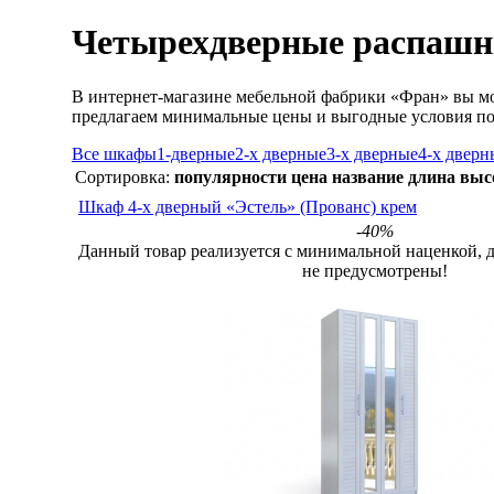
Четырехдверные распашн
В интернет-магазине мебельной фабрики «Фран» вы м
предлагаем минимальные цены и выгодные условия по
Все шкафы
1-дверные
2-х дверные
3-х дверные
4-х дверн
Сортировка:
популярности
цена
название
длина
выс
Шкаф 4-х дверный «Эстель» (Прованс) крем
-40%
Данный товар реализуется с минимальной наценкой, 
не предусмотрены!