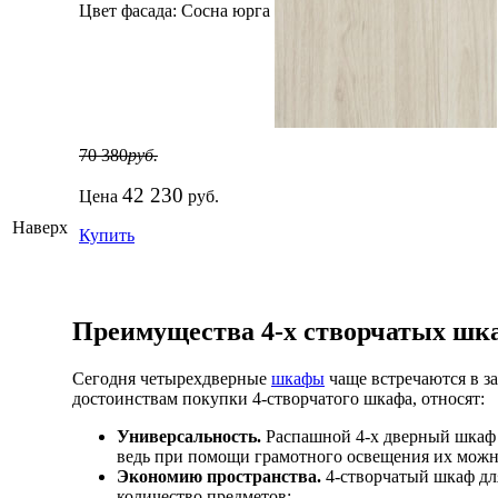
Цвет фасада:
Сосна юрга
70 380
руб.
42 230
Цена
руб.
Наверх
Купить
Преимущества 4-х створчатых шк
Сегодня четырехдверные
шкафы
чаще встречаются в з
достоинствам покупки 4-створчатого шкафа, относят:
Универсальность.
Распашной 4-х дверный шкаф б
ведь при помощи грамотного освещения их можно
Экономию пространства.
4-створчатый шкаф для
количество предметов;