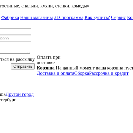
гостиные, спальни, кухни, стенки, комоды»
Фабрика
Наши магазины
3D-программа
Как купить?
Сервис
Ко
Оплата при
ться на рассылку
доставке
Отправить
Корзина
На данный момент ваша корзина пус
Доставка и оплата
Сборка
Рассрочка и кредит
к
сть
Другой город
тербург