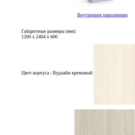
Внутреннее наполнение
Габаритные размеры (мм):
1200
х
2404
х
600
Цвет корпуса :
Вудлайн кремовый