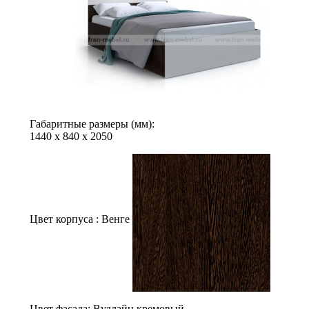
Габаритные размеры (мм):
1440
х
840
х
2050
Цвет корпуса :
Венге
Цвет фасада:
Вудлайн кремовый