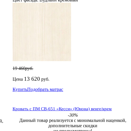
19 460
руб.
13 620
Цена
руб.
Купить
Подобрать матрас
Кровать с ПМ СВ-651 «Кесси» (Юнона) венге/крем
-30%
Данный товар реализуется с минимальной наценкой,
й,
дополнительные скидки
не предусмотрены!