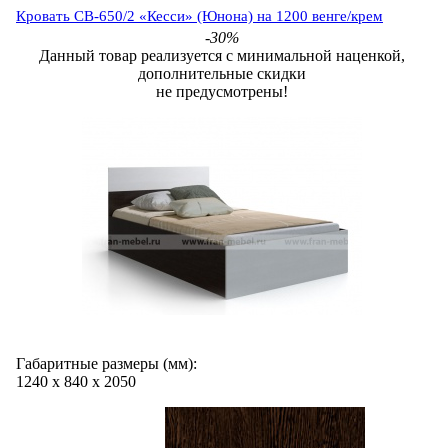
Кровать СВ-650/2 «Кесси» (Юнона) на 1200 венге/крем
-30%
Данный товар реализуется с минимальной наценкой,
дополнительные скидки
не предусмотрены!
Габаритные размеры (мм):
1240
х
840
х
2050