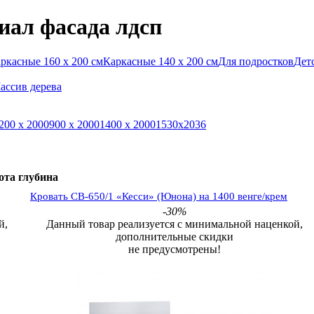
иал фасада лдсп
ркасные 160 х 200 см
Каркасные 140 х 200 см
Для подростков
Дет
ассив дерева
200 х 2000
900 х 2000
1400 х 2000
1530х2036
ота
глубина
Кровать СВ-650/1 «Кесси» (Юнона) на 1400 венге/крем
-30%
й,
Данный товар реализуется с минимальной наценкой,
дополнительные скидки
не предусмотрены!