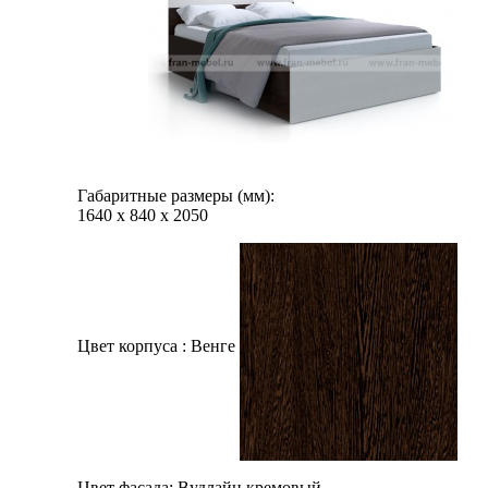
Габаритные размеры (мм):
1640
х
840
х
2050
Цвет корпуса :
Венге
Цвет фасада:
Вудлайн кремовый