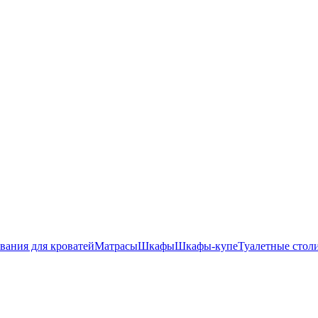
вания для кроватей
Матрасы
Шкафы
Шкафы-купе
Туалетные стол