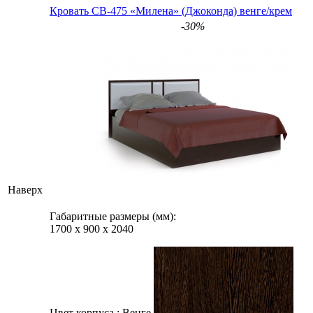
Кровать СВ-475 «Милена» (Джоконда) венге/крем
-30%
Наверх
Габаритные размеры (мм):
1700
х
900
х
2040
Цвет корпуса :
Венге