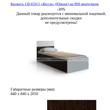
Кровать СВ-650/3 «Кесси» (Юнона) на 800 венге/крем
-30%
Данный товар реализуется с минимальной наценкой,
дополнительные скидки
не предусмотрены!
Габаритные размеры (мм):
840
х
840
х
2050