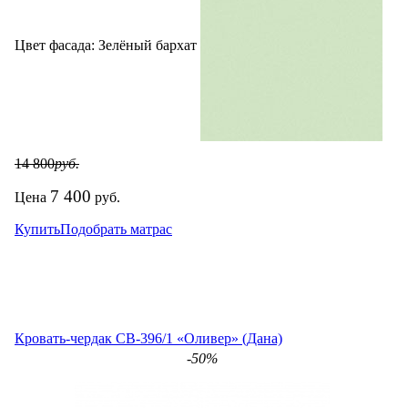
Цвет фасада:
Зелёный бархат
14 800
руб.
7 400
Цена
руб.
Купить
Подобрать матрас
Кровать-чердак СВ-396/1 «Оливер» (Дана)
-50%