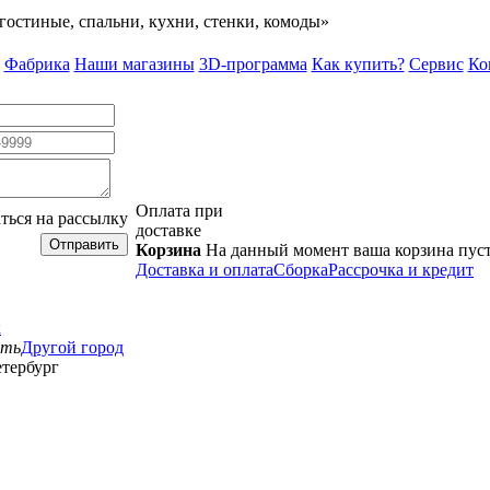
гостиные, спальни, кухни, стенки, комоды»
Фабрика
Наши магазины
3D-программа
Как купить?
Сервис
Ко
Оплата при
ться на рассылку
доставке
Отправить
Корзина
На данный момент ваша корзина пус
Доставка и оплата
Сборка
Рассрочка и кредит
к
сть
Другой город
тербург