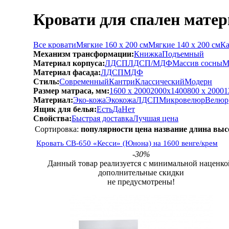
Кровати для спален матер
Все кровати
Мягкие 160 х 200 см
Мягкие 140 х 200 см
Ка
Механизм трансформации:
Книжка
Подъемный
Материал корпуса:
ЛДСП
ЛДСП/МДФ
Массив сосны
М
Материал фасада:
ЛДСП
МДФ
Стиль:
Современный
Кантри
Классический
Модерн
Размер матраса, мм:
1600 х 2000
2000х1400
800 х 2000
1
Материал:
Эко-кожа
Экокожа
ЛДСП
Микровелюр
Велюр
Ящик для белья:
Есть
Да
Нет
Свойства:
Быстрая доставка
Лучшая цена
Сортировка:
популярности
цена
название
длина
выс
Кровать СВ-650 «Кесси» (Юнона) на 1600 венге/крем
-30%
Данный товар реализуется с минимальной наценко
дополнительные скидки
не предусмотрены!