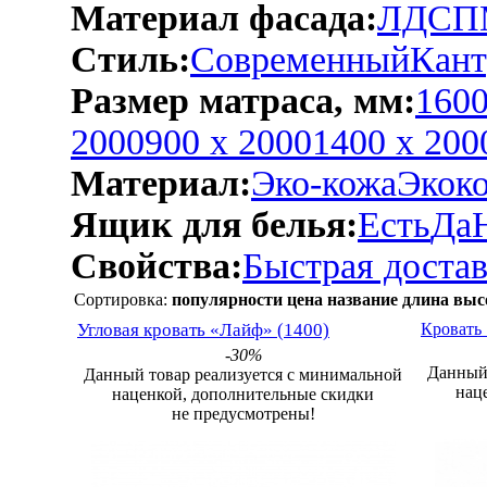
Материал фасада:
ЛДСП
Стиль:
Современный
Кант
Размер матраса, мм:
1600
2000
900 х 2000
1400 х 200
Материал:
Эко-кожа
Экок
Ящик для белья:
Есть
Да
Свойства:
Быстрая достав
Сортировка:
популярности
цена
название
длина
выс
Угловая кровать «Лайф» (1400)
Кровать 
-30%
Данный 
Данный товар реализуется с минимальной
нац
наценкой, дополнительные скидки
не предусмотрены!