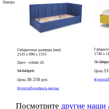
Наверх
Габаритн
Габаритные размеры (мм):
1740
х
1
2145
х
890
х
1555
76 300
ру
Цвет :
velutto 26
53
54 643
руб.
Цена
38 250
Купить
П
Цена
руб.
Купить
Подобрать матрас
Посмотрите
другие наши 