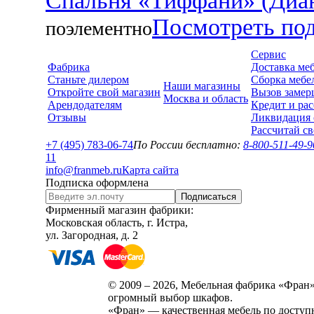
Спальня «Тиффани» (Диа
Посмотреть по
поэлементно
Сервис
Фабрика
Доставка ме
Станьте дилером
Сборка мебе
Наши магазины
Откройте свой магазин
Вызов замер
Москва и область
Арендодателям
Кредит и рас
Отзывы
Ликвидация 
Рассчитай с
+7 (495) 783-06-74
По России бесплатно:
8-800-511-49-9
1
1
info@franmeb.ru
Карта сайта
Подписка оформлена
Подписаться
Фирменный магазин фабрики:
Московская область, г. Истра,
ул. Загородная, д. 2
© 2009 – 2026, Мебельная фабрика «Фран»
огромный выбор шкафов.
«Фран» — качественная мебель по доступ