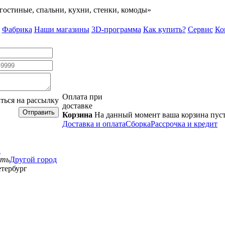
гостиные, спальни, кухни, стенки, комоды»
Фабрика
Наши магазины
3D-программа
Как купить?
Сервис
Ко
Оплата при
ться на рассылку
доставке
Отправить
Корзина
На данный момент ваша корзина пус
Доставка и оплата
Сборка
Рассрочка и кредит
к
сть
Другой город
тербург