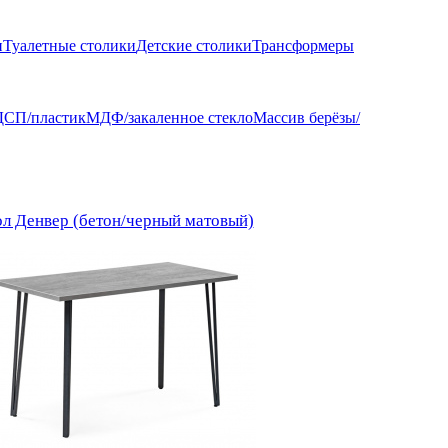
и
Туалетные столики
Детские столики
Трансформеры
ДСП/пластик
МДФ/закаленное стекло
Массив берёзы/
ол Денвер (бетон/черный матовый)