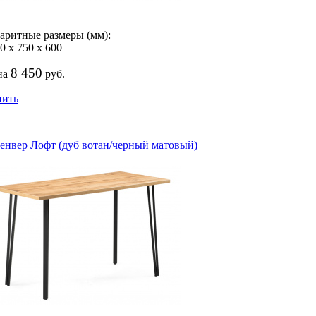
аритные размеры (мм):
0
х
750
х
600
8 450
на
руб.
пить
енвер Лофт (дуб вотан/черный матовый)