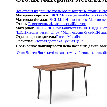
Все столы
Обеденные столы
Компьютерные столы
Пись
Материал корпуса:
ЛДСП
Массив дерева
Массив бука
М
Материал фасада:
ЛДСП
МДФ
Шпон дерева
Массив де
Стиль:
Современный
Классический
Кантри
Материал:
ЛДСП
ЛДСП/Металл
металл/ЛДСП
ЛДСП/ст
ЛДСП
Массив гевеи, шпон / МДФ
массив бука/МДФ/ш
Страна производитель:
Россия
Малайзия
Свойства:
Быстрая доставка
Лучшая цена
Сортировка:
популярности
цена
название
длина
выс
Стол Денвер Лофт (дуб делано темный/черный матовый)