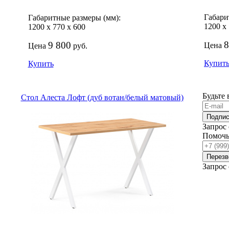
Габари
Габаритные размеры (мм):
1200
х
1200
х
770
х
600
8
9 800
Цена
Цена
руб.
Купит
Купить
Будьте 
Стол Алеста Лофт (дуб вотан/белый матовый)
Подпис
Запрос
Помочь
Перезв
Запрос