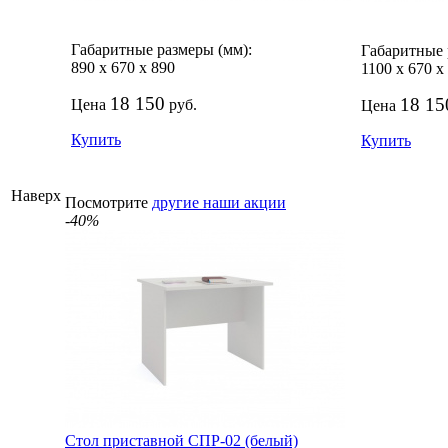
Габаритные размеры (мм):
Габаритные 
890
х
670
х
890
1100
х
670
х
18 150
18 15
Цена
руб.
Цена
Купить
Купить
Наверх
Посмотрите
другие наши акции
-40%
Стол приставной СПР-02 (белый)