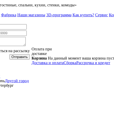
гостиные, спальни, кухни, стенки, комоды»
Фабрика
Наши магазины
3D-программа
Как купить?
Сервис
Ко
Оплата при
ться на рассылку
доставке
Отправить
Корзина
На данный момент ваша корзина пус
Доставка и оплата
Сборка
Рассрочка и кредит
к
сть
Другой город
тербург