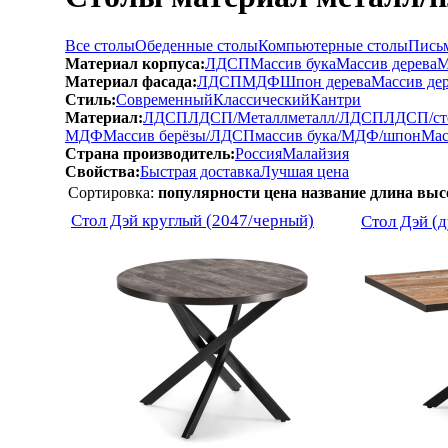
Все столы
Обеденные столы
Компьютерные столы
Пись
Материал корпуса:
ЛДСП
Массив бука
Массив дерева
М
Материал фасада:
ЛДСП
МДФ
Шпон дерева
Массив де
Стиль:
Современный
Классический
Кантри
Материал:
ЛДСП
ЛДСП/Металл
металл/ЛДСП
ЛДСП/ст
МДФ
Массив берёзы/ЛДСП
массив бука/МДФ/шпон
Мас
Страна производитель:
Россия
Малайзия
Свойства:
Быстрая доставка
Лучшая цена
Сортировка:
популярности
цена
название
длина
выс
Стол Дэй круглый (2047/черный)
Стол Дэй (