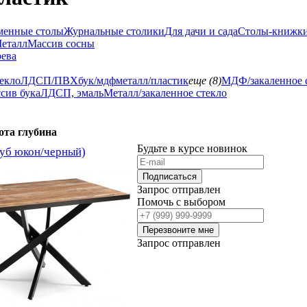
менные столы
Журнальные столики
Для дачи и сада
Столы-книжк
еталл
Массив сосны
рева
екло
ЛДСП/ПВХ
бук/мдф
металл/пластик
еще (8)
МДФ/закаленное 
сив бука
ЛДСП, эмаль
Металл/закаленное стекло
ота
глубина
Будьте в курсе новинок
дуб юкон/черный)
Подписаться
Запрос отправлен
Помочь с выбором
Перезвоните мне
Запрос отправлен