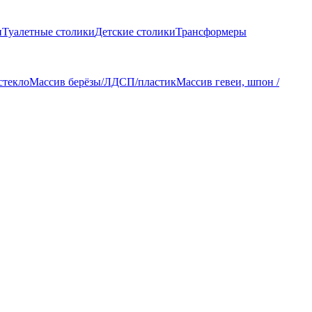
и
Туалетные столики
Детские столики
Трансформеры
стекло
Массив берёзы/ЛДСП/пластик
Массив гевеи, шпон /