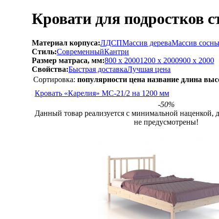
Кровати для подростков с
Материал корпуса:
ЛДСП
Массив дерева
Массив сосн
Стиль:
Современный
Кантри
Размер матраса, мм:
800 х 2000
1200 х 2000
900 х 2000
Свойства:
Быстрая доставка
Лучшая цена
Сортировка:
популярности
цена
название
длина
выс
Кровать «Карелия» МС-21/2 на 1200 мм
-50%
Данный товар реализуется с минимальной наценкой, 
не предусмотрены!