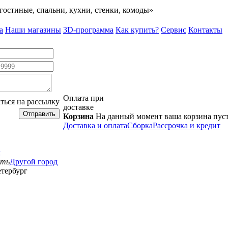
гостиные, спальни, кухни, стенки, комоды»
а
Наши магазины
3D-программа
Как купить?
Сервис
Контакты
Оплата при
ться на рассылку
доставке
Отправить
Корзина
На данный момент ваша корзина пус
Доставка и оплата
Сборка
Рассрочка и кредит
к
сть
Другой город
тербург