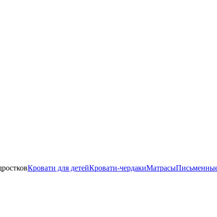
дростков
Кровати для детей
Кровати-чердаки
Матрасы
Письменные