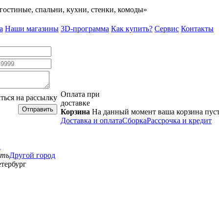
гостиные, спальни, кухни, стенки, комоды»
а
Наши магазины
3D-программа
Как купить?
Сервис
Контакты
Оплата при
ться на рассылку
доставке
Отправить
Корзина
На данный момент ваша корзина пус
Доставка и оплата
Сборка
Рассрочка и кредит
к
сть
Другой город
тербург