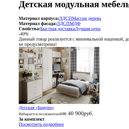
Детская модульная мебель
Материал корпуса:
ЛДСП
Массив дерева
Материал фасада:
ЛДСП
МДФ
Свойства:
Быстрая доставка
Лучшая цена
-40%
Данный товар реализуется с минимальной наценкой, 
не предусмотрены!
Детская «Брауни»
от
40 900
руб.
Набирается поэлементно
За комплект
Посмотреть подробнее