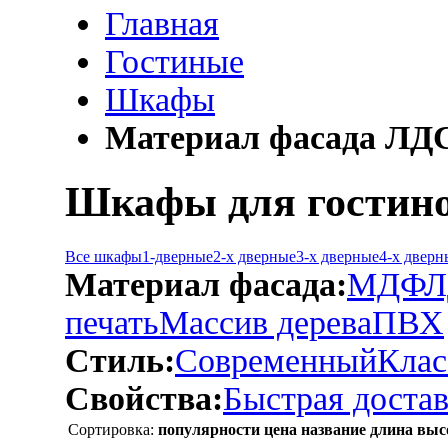
Главная
Гостиные
Шкафы
Материал фасада ЛД
Шкафы для гостино
Все шкафы
1-дверные
2-х дверные
3-х дверные
4-х дверн
Материал фасада:
МДФ
Л
печать
Массив дерева
ПВХ
Стиль:
Современный
Клас
Свойства:
Быстрая достав
Сортировка:
популярности
цена
название
длина
выс