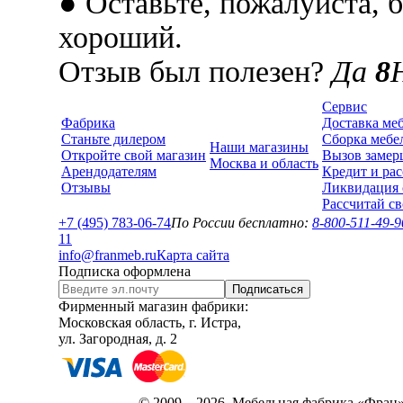
● Оставьте, пожалуйста, 
хороший.
Отзыв был полезен?
Да
8
Сервис
Фабрика
Доставка ме
Станьте дилером
Сборка мебе
Наши магазины
Откройте свой магазин
Вызов замер
Москва и область
Арендодателям
Кредит и рас
Отзывы
Ликвидация 
Рассчитай с
+7 (495) 783-06-74
По России бесплатно:
8-800-511-49-9
1
1
info@franmeb.ru
Карта сайта
Подписка оформлена
Подписаться
Фирменный магазин фабрики:
Московская область, г. Истра,
ул. Загородная, д. 2
© 2009 – 2026, Мебельная фабрика «Фран»