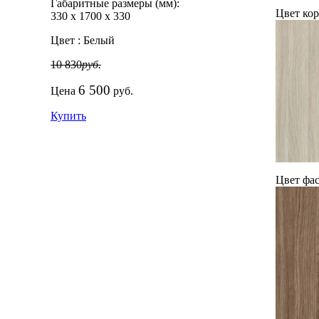
Габаритные размеры (мм):
Цвет кор
330
х
1700
х
330
Цвет :
Белый
10 830
руб.
6 500
Цена
руб.
Купить
Цвет фас