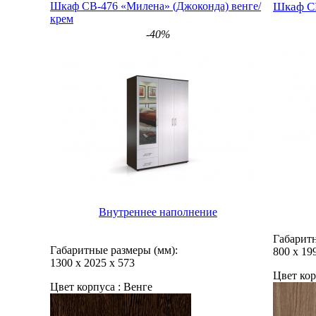
Шкаф СВ-476 «Милена» (Джоконда) венге/
Шкаф С
крем
-40%
Внутреннее наполнение
Габаритн
Габаритные размеры (мм):
800
х
19
1300
х
2025
х
573
Цвет кор
Цвет корпуса :
Венге