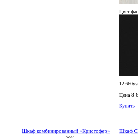
Цвет фас
12 660
ру
8 
Цена
Купить
Шкаф комбинированный «Кристофер»
Шкаф СВ