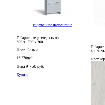
Внутреннее наполнение
Габаритные размеры (мм):
600
х
1700
х
300
Габаритн
Цвет :
Белый
400
х
20
16 270
руб.
Цвет кор
9 760
Цена
руб.
Купить