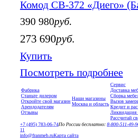
Комод СВ-372 «Диего» (Б
390 980
руб.
273 690
руб.
Купить
Посмотреть подробнее
Сервис
Фабрика
Доставка ме
Станьте дилером
Сборка мебе
Наши магазины
Откройте свой магазин
Вызов замер
Москва и область
Арендодателям
Кредит и рас
Отзывы
Ликвидация 
Рассчитай с
+7 (495) 783-06-74
По России бесплатно:
8-800-511-49-9
1
1
info@franmeb.ru
Карта сайта