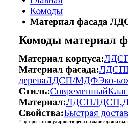
Комоды
Материал фасада Л
Комоды материал ф
Материал корпуса:
ЛДС
Материал фасада:
ЛДСП
дерева
ЛДСП/МДФ
Эко-ко
Стиль:
Современный
Клас
Материал:
ЛДСП
ЛДСП,
Свойства:
Быстрая достав
Сортировка:
популярности
цена
название
длина
выс