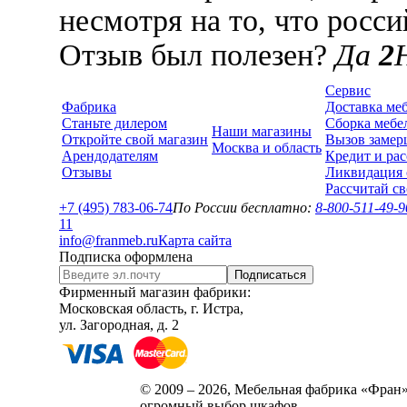
несмотря на то, что росси
Отзыв был полезен?
Да
2
Сервис
Фабрика
Доставка ме
Станьте дилером
Сборка мебе
Наши магазины
Откройте свой магазин
Вызов замер
Москва и область
Арендодателям
Кредит и рас
Отзывы
Ликвидация 
Рассчитай с
+7 (495) 783-06-74
По России бесплатно:
8-800-511-49-9
1
1
info@franmeb.ru
Карта сайта
Подписка оформлена
Подписаться
Фирменный магазин фабрики:
Московская область, г. Истра,
ул. Загородная, д. 2
© 2009 – 2026, Мебельная фабрика «Фран»
огромный выбор шкафов.