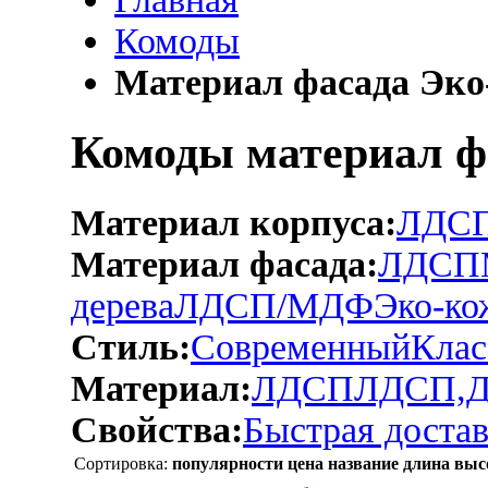
Комоды
Материал фасада Эко
Комоды материал ф
Материал корпуса:
ЛДС
Материал фасада:
ЛДСП
дерева
ЛДСП/МДФ
Эко-ко
Стиль:
Современный
Клас
Материал:
ЛДСП
ЛДСП,
Свойства:
Быстрая достав
Сортировка:
популярности
цена
название
длина
выс