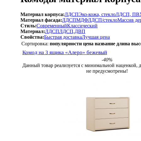
Материал корпуса:
ЛДСП
Эко-кожа, стекло
ЛДСП, ПВХ
Материал фасада:
ЛДСП
МДФ
ЛДСП/стекло
Массив де
Стиль:
Современный
Классический
Материал:
ЛДСП
ЛДСП,ДВП
Свойства:
Быстрая доставка
Лучшая цена
Сортировка:
популярности
цена
название
длина
выс
Комод на 3 ящика «Алеро» бежевый
-40%
Данный товар реализуется с минимальной наценкой, 
не предусмотрены!