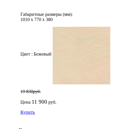
Габаритные размеры (мм):
1010
х
770
х
380
Цвет :
Бежевый
19 830
руб.
11 900
Цена
руб.
Купить