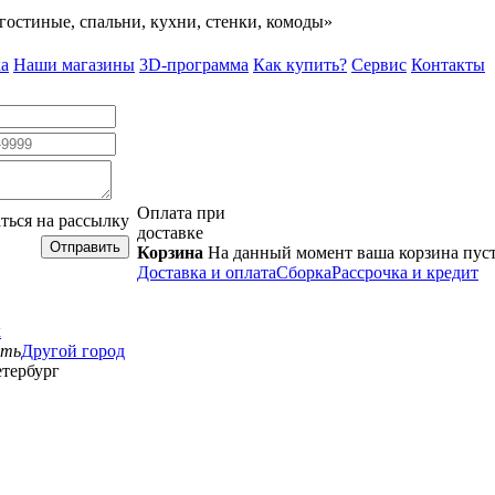
гостиные, спальни, кухни, стенки, комоды»
а
Наши магазины
3D-программа
Как купить?
Сервис
Контакты
Оплата при
ться на рассылку
доставке
Отправить
Корзина
На данный момент ваша корзина пус
Доставка и оплата
Сборка
Рассрочка и кредит
к
сть
Другой город
тербург