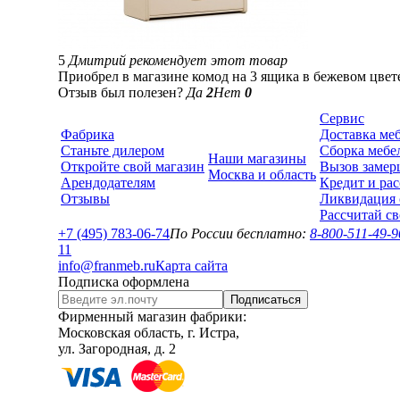
5
Дмитрий рекомендует этот товар
Приобрел в магазине комод на 3 ящика в бежевом цвете.
Отзыв был полезен?
Да
2
Нет
0
Сервис
Фабрика
Доставка ме
Станьте дилером
Сборка мебе
Наши магазины
Откройте свой магазин
Вызов замер
Москва и область
Арендодателям
Кредит и рас
Отзывы
Ликвидация 
Рассчитай с
+7 (495) 783-06-74
По России бесплатно:
8-800-511-49-9
1
1
info@franmeb.ru
Карта сайта
Подписка оформлена
Подписаться
Фирменный магазин фабрики:
Московская область, г. Истра,
ул. Загородная, д. 2