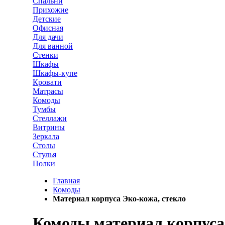
Спальни
Прихожие
Детские
Офисная
Для дачи
Для ванной
Стенки
Шкафы
Шкафы-купе
Кровати
Матрасы
Комоды
Тумбы
Стеллажи
Витрины
Зеркала
Столы
Стулья
Полки
Главная
Комоды
Материал корпуса Эко-кожа, стекло
Комоды материал корпуса 