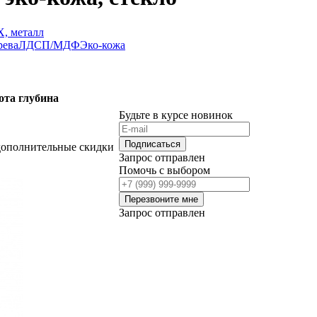
, металл
рева
ЛДСП/МДФ
Эко-кожа
ота
глубина
Будьте в курсе новинок
Подписаться
дополнительные скидки
Запрос отправлен
Помочь с выбором
Перезвоните мне
Запрос отправлен