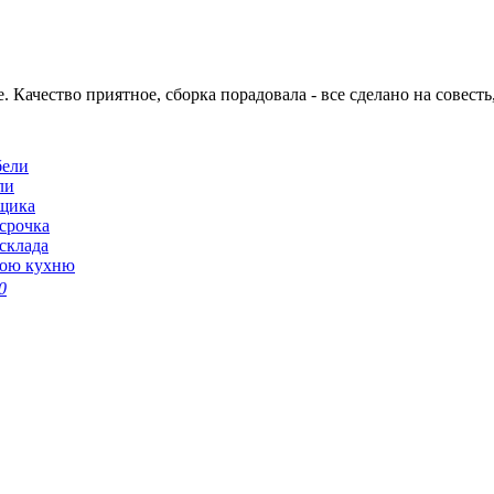
 Качество приятное, сборка порадовала - все сделано на совесть,
бели
ли
щика
срочка
склада
вою кухню
0