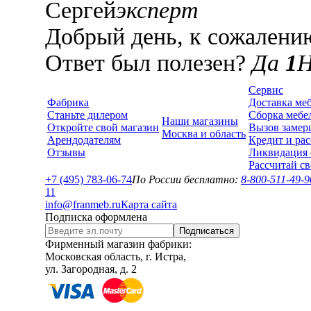
Сергей
эксперт
Добрый день, к сожалению
Ответ был полезен?
Да
1
Сервис
Фабрика
Доставка ме
Станьте дилером
Сборка мебе
Наши магазины
Откройте свой магазин
Вызов замер
Москва и область
Арендодателям
Кредит и рас
Отзывы
Ликвидация 
Рассчитай с
+7 (495) 783-06-74
По России бесплатно:
8-800-511-49-9
1
1
info@franmeb.ru
Карта сайта
Подписка оформлена
Подписаться
Фирменный магазин фабрики:
Московская область, г. Истра,
ул. Загородная, д. 2