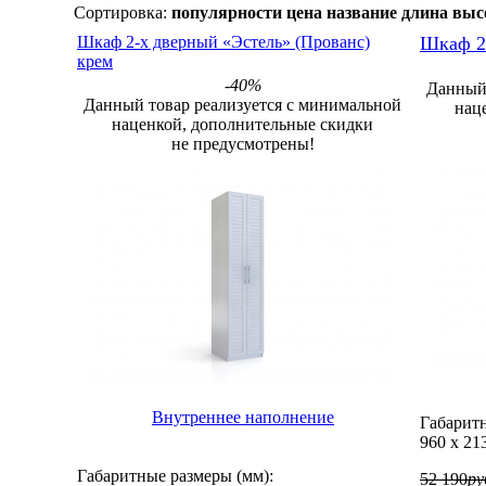
Сортировка:
популярности
цена
название
длина
выс
Шкаф 2-х дверный «Эстель» (Прованс)
Шкаф 2
крем
-40%
Данный 
Данный товар реализуется с минимальной
нац
наценкой, дополнительные скидки
не предусмотрены!
Внутреннее наполнение
Габаритн
960
х
21
Габаритные размеры (мм):
52 190
ру