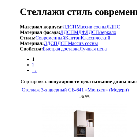
Стеллажи стиль совреме
Материал корпуса:
ЛДСП
Массив сосны
ЛДПС
Материал фасада:
ЛДСП
МДФ
ЛДСП/зеркало
Стиль:
Современный
Кантри
Классический
Материал:
ЛДСП
ДСП
Массив сосны
Свойства:
Быстрая доставка
Лучшая цена
1
2
→
Сортировка:
популярности
цена
название
длина
выс
Стеллаж 3-х дверный СВ-641 «Мюнхен» (Модерн)
-30%