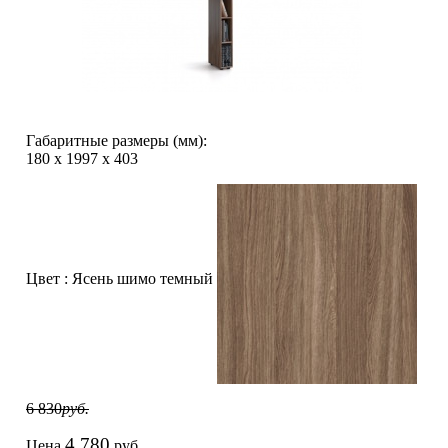
Габаритные размеры (мм):
180
х
1997
х
403
Цвет :
Ясень шимо темный
6 830
руб.
4 780
Цена
руб.