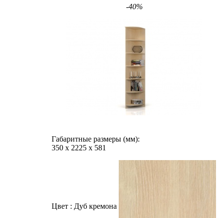
-40%
Габаритные размеры (мм):
350
х
2225
х
581
Цвет :
Дуб кремона