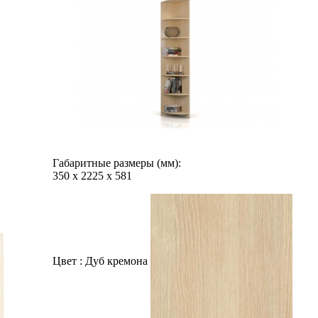
Габаритные размеры (мм):
350
х
2225
х
581
Цвет :
Дуб кремона