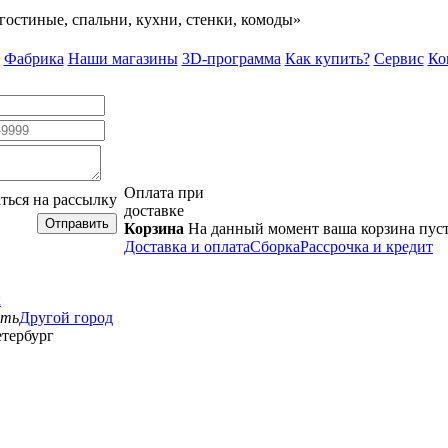
гостиные, спальни, кухни, стенки, комоды»
Фабрика
Наши магазины
3D-программа
Как купить?
Сервис
Ко
Оплата при
ться на рассылку
доставке
Отправить
Корзина
На данный момент ваша корзина пус
Доставка и оплата
Сборка
Рассрочка и кредит
к
сть
Другой город
тербург