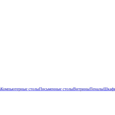
а
Компьютерные столы
Письменные столы
Витрины
Пеналы
Шкафы