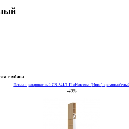
нный
ота
глубина
Пенал прикроватный СВ-541/1 П «Николь» (Ирис) кремона/белы
-40%