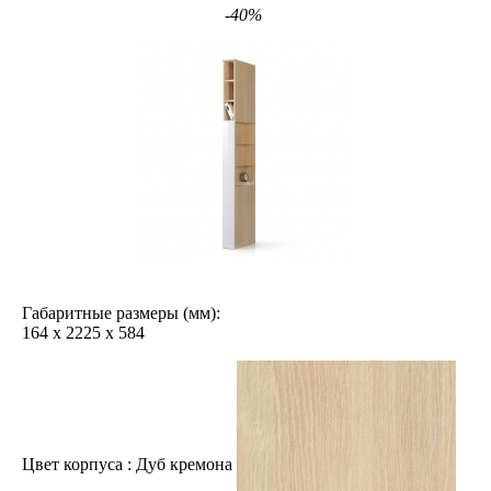
-40%
Габаритные размеры (мм):
164
х
2225
х
584
Цвет корпуса :
Дуб кремона