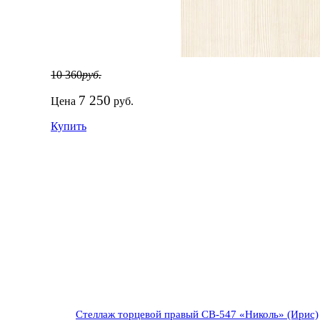
10 360
руб.
7 250
Цена
руб.
Купить
Стеллаж торцевой правый СВ-547 «Николь» (Ирис)