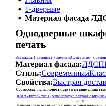
1-дверные
Материал фасада ЛД
Однодверные шкафы
печать
Все шкафы
1-дверные
2-х дверные
3-х дверные
4-х дверн
Материал фасада:
ЛДСП
Стиль:
Современный
Клас
Свойства:
Быстрая достав
Сортировка:
популярности
цена
название
длина
выс
Шкаф «Витра» тип 1 (венге цаво/дуб белфорт с рисунко
-30%
Данный товар реализуется с минимальной наценкой, 