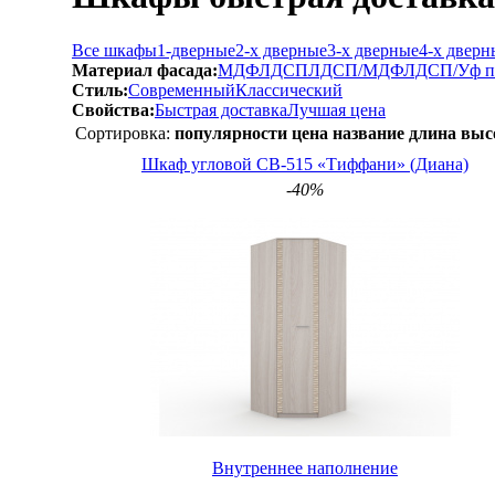
Все шкафы
1-дверные
2-х дверные
3-х дверные
4-х дверн
Материал фасада:
МДФ
ЛДСП
ЛДСП/МДФ
ЛДСП/Уф п
Стиль:
Современный
Классический
Свойства:
Быстрая доставка
Лучшая цена
Сортировка:
популярности
цена
название
длина
выс
Шкаф угловой СВ-515 «Тиффани» (Диана)
-40%
Внутреннее наполнение