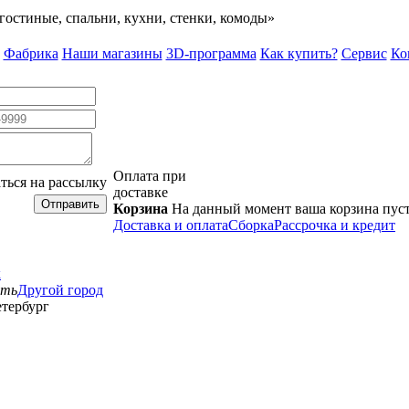
гостиные, спальни, кухни, стенки, комоды»
Фабрика
Наши магазины
3D-программа
Как купить?
Сервис
Ко
Оплата при
ться на рассылку
доставке
Отправить
Корзина
На данный момент ваша корзина пус
Доставка и оплата
Сборка
Рассрочка и кредит
к
сть
Другой город
тербург