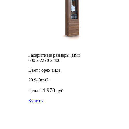
Габаритные размеры (мм):
600
х
2220
х
400
Цвет :
орех аида
29 940
руб.
14 970
Цена
руб.
Купить