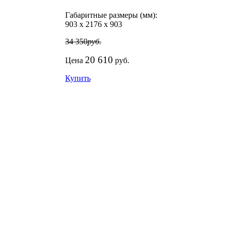
Габаритные размеры (мм):
903
х
2176
х
903
34 350
руб.
20 610
Цена
руб.
Купить