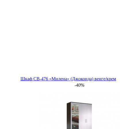
Шкаф СВ-476 «Милена» (Джоконда) венге/крем
-40%