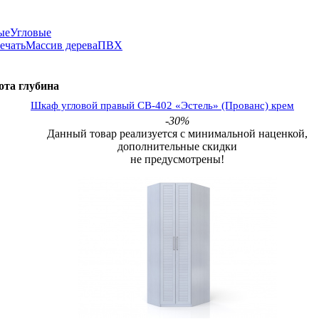
ые
Угловые
ечать
Массив дерева
ПВХ
ота
глубина
Шкаф угловой правый СВ-402 «Эстель» (Прованс) крем
-30%
Данный товар реализуется с минимальной наценкой,
дополнительные скидки
не предусмотрены!