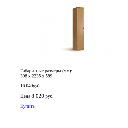
Габаритные размеры (мм):
398
х
2235
х
589
16 040
руб.
8 020
Цена
руб.
Купить