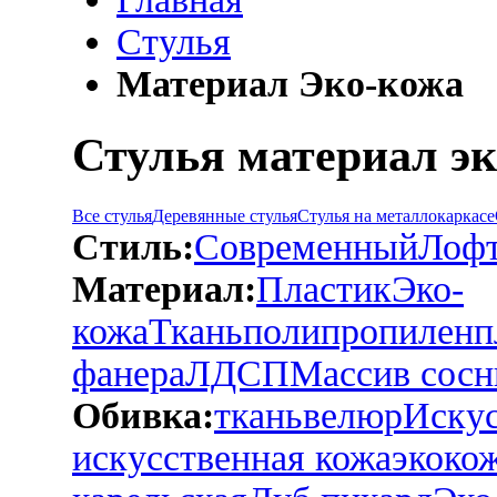
Стулья
Материал Эко-кожа
Стулья материал э
Все стулья
Деревянные стулья
Стулья на металлокаркасе
Стиль:
Современный
Лоф
Материал:
Пластик
Эко-
кожа
Ткань
полипропилен
п
фанера
ЛДСП
Массив сос
Обивка:
ткань
велюр
Искус
искусственная кожа
экоко