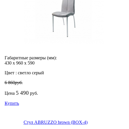
Габаритные размеры (мм):
430
х
960
х
590
Цвет :
светло серый
6 860
руб.
5 490
Цена
руб.
Купить
Стул АBRUZZO brown (BOX-4)