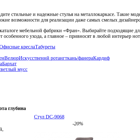
дите стильные и надежные стулья на металлокаркасе. Такие мод
окие возможности для реализации даже самых смелых дизайнер
каталоге мебельной фабрики «Фран». Выбирайте подходящие для 
т особенного ухода, а главное – привносят в любой интерьер но
Офисные кресла
Табуреты
ен
Велюр
Искусственнй ротанг
ткань/фанера
Кардиф
а
Бархат
светлый мусс
ота
глубина
Стул DC-9068
-20%
й,