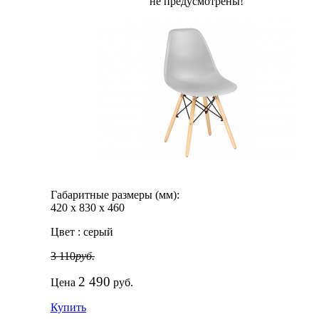
не предусмотрены!
Габаритные размеры (мм):
420
х
830
х
460
Цвет :
серый
3 110
руб.
2 490
Цена
руб.
Купить