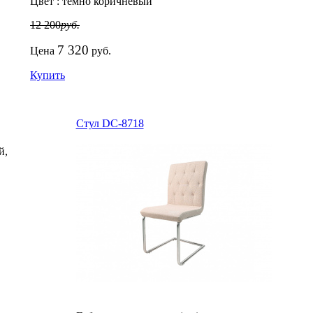
Цвет :
темно коричневый
12 200
руб.
7 320
Цена
руб.
Купить
Стул DC-8718
й,