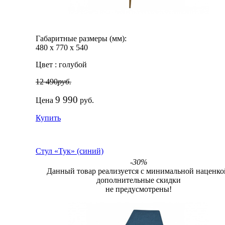
Габаритные размеры (мм):
480
х
770
х
540
Цвет :
голубой
12 490
руб.
9 990
Цена
руб.
Купить
Стул «Тук» (синий)
-30%
Данный товар реализуется с минимальной наценко
дополнительные скидки
не предусмотрены!