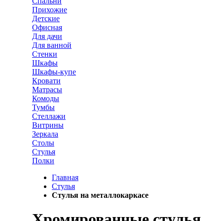
Спальни
Прихожие
Детские
Офисная
Для дачи
Для ванной
Стенки
Шкафы
Шкафы-купе
Кровати
Матрасы
Комоды
Тумбы
Стеллажи
Витрины
Зеркала
Столы
Стулья
Полки
Главная
Стулья
Стулья на металлокаркасе
Хромированные стулья