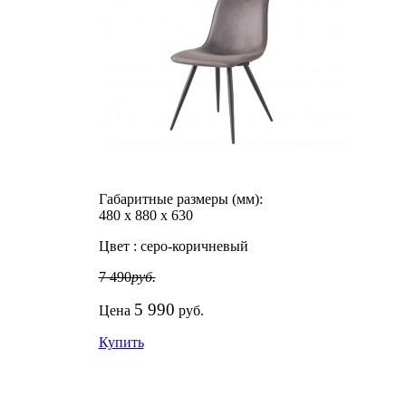
Габаритные размеры (мм):
480
х
880
х
630
Цвет :
серо-коричневый
7 490
руб.
5 990
Цена
руб.
Купить