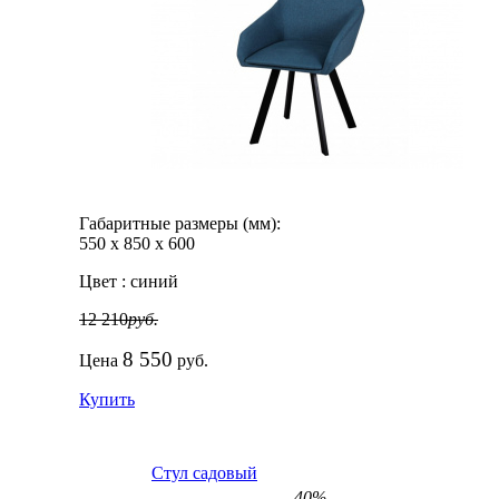
Габаритные размеры (мм):
550
х
850
х
600
Цвет :
синий
12 210
руб.
8 550
Цена
руб.
Купить
Стул садовый
-40%