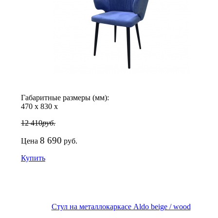
Габаритные размеры (мм):
470
х
830
х
12 410
руб.
8 690
Цена
руб.
Купить
Стул на металлокаркасе Aldo beige / wood