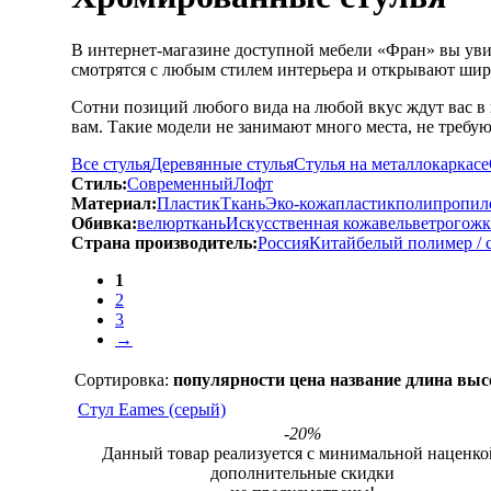
В интернет-магазине доступной мебели «Фран» вы уви
смотрятся с любым стилем интерьера и открывают шир
Сотни позиций любого вида на любой вкус ждут вас в 
вам. Такие модели не занимают много места, не требую
Все стулья
Деревянные стулья
Стулья на металлокаркасе
Стиль:
Современный
Лофт
Материал:
Пластик
Ткань
Эко-кожа
пластик
полипропил
Обивка:
велюр
ткань
Искусственная кожа
вельвет
рогожк
Страна производитель:
Россия
Китай
белый полимер / 
1
2
3
→
Сортировка:
популярности
цена
название
длина
выс
Стул Eames (серый)
-20%
Данный товар реализуется с минимальной наценко
дополнительные скидки