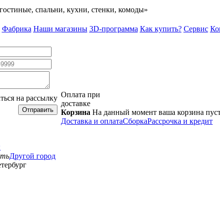
гостиные, спальни, кухни, стенки, комоды»
Фабрика
Наши магазины
3D-программа
Как купить?
Сервис
Ко
Оплата при
ться на рассылку
доставке
Отправить
Корзина
На данный момент ваша корзина пус
Доставка и оплата
Сборка
Рассрочка и кредит
к
сть
Другой город
тербург