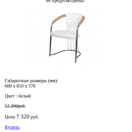
не предусмотрены!
Габаритные размеры (мм):
600
х
810
х
570
Цвет :
белый
12 200
руб.
7 320
Цена
руб.
Купить