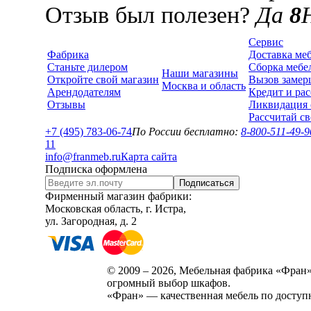
Отзыв был полезен?
Да
8
Сервис
Фабрика
Доставка ме
Станьте дилером
Сборка мебе
Наши магазины
Откройте свой магазин
Вызов замер
Москва и область
Арендодателям
Кредит и рас
Отзывы
Ликвидация 
Рассчитай с
+7 (495) 783-06-74
По России бесплатно:
8-800-511-49-9
1
1
info@franmeb.ru
Карта сайта
Подписка оформлена
Подписаться
Фирменный магазин фабрики:
Московская область, г. Истра,
ул. Загородная, д. 2
© 2009 – 2026, Мебельная фабрика «Фран»
огромный выбор шкафов.
«Фран» — качественная мебель по доступ