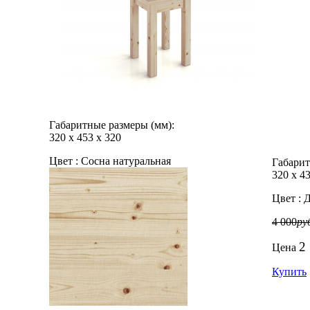
Габаритные размеры (мм):
320
х
453
х
320
Цвет :
Сосна натуральная
Габарит
320
х
4
Цвет :
Д
4 000
ру
2
Цена
Купить