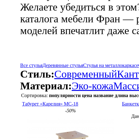
Желаете убедиться в этом
каталога мебели Фран — 
моделей впечатлит даже с
Все стулья
Деревянные стулья
Стулья на металлокаркасе
Стиль:
Современный
Кант
Материал:
Эко-кожа
Масс
Сортировка:
популярности
цена
название
длина
выс
Табурет «Карелия» МС-18
Банкет
-50%
Дан