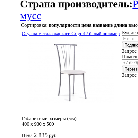
Страна производитель:
Р
мусс
Сортировка:
популярности
цена
название
длина
выс
Будьте 
Стул на металлокаркасе Grigori / белый полимер
Подпис
Запрос
Помочь
Перезв
Запрос
Габаритные размеры (мм):
400
х
930
х
500
2 835
Цена
руб.