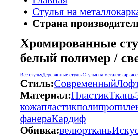
Стулья на металлокарк
Страна производитель
Хромированные сту
белый полимер / св
Все стулья
Деревянные стулья
Стулья на металлокаркасе
Стиль:
Современный
Лоф
Материал:
Пластик
Ткань
кожа
пластик
полипропиле
фанера
Кардиф
Обивка:
велюр
ткань
Искус