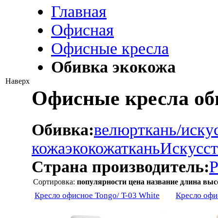
Главная
Офисная
Офисные кресла
Обивка экокожа
Наверх
Офисные кресла об
Обивка:
велюр
ткань/иску
кожа
экокожа
ткань
Искусст
Страна производитель:
Р
Сортировка:
популярности
цена
название
длина
выс
Кресло офисное Tongo/ T-03 White
Кресло офи